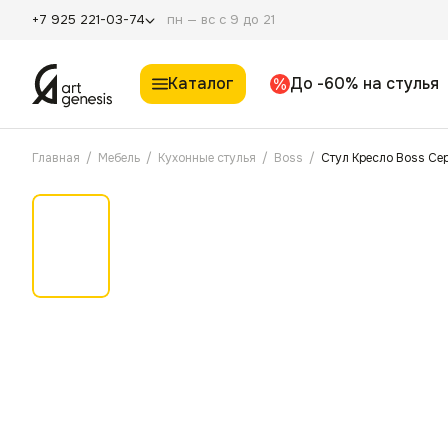
пн — вс с 9 до 21
+7 925 221-03-74
Каталог
До -60% на стулья
Главная
/
Мебель
/
Кухонные стулья
/
Boss
/
Стул Кресло Boss Се