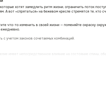
ий
которые хотят замедлить ритм жизни, ограничить поток посту
. А вот «спрятаться» на бежевом кресле стремятся те, кто сч
отите что-то изменить в своей жизни — поменяйте окраску ок
т ежедневно.
ь с учетом законов сочетаемых комбинаций.
делие имеет непосредственное влияние на состояние спины, о
 почувствовать приятную мягкость, а полностью усевшись, ощу
наполнитель и прочный обивочный материал.
беспечит оптимальную поддержку поясницы, исключая боль в с
локотники полукресла Boss (Босс) обеспечат превосходную под
я на своих задачах.
атериалы
Boss (Босс) покрыты гипоаллергенными материалами, включая х