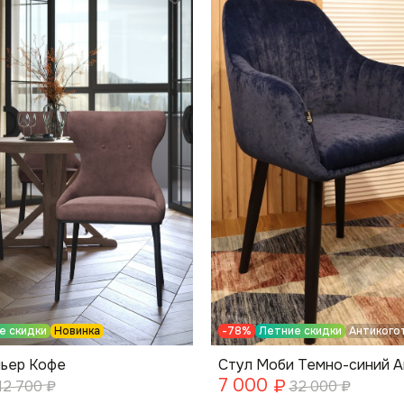
е скидки
Новинка
-78%
Летние скидки
Антикого
ьер Кофе
Стул Моби Темно-синий А
7 000
₽
12 700
₽
32 000
₽