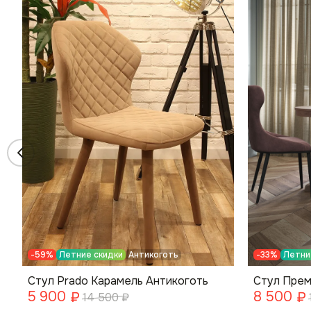
-59%
Летние скидки
Антикоготь
-33%
Летни
Стул Prado Карамель Антикоготь
Стул Прем
5 900
8 500
₽
₽
14 500
₽