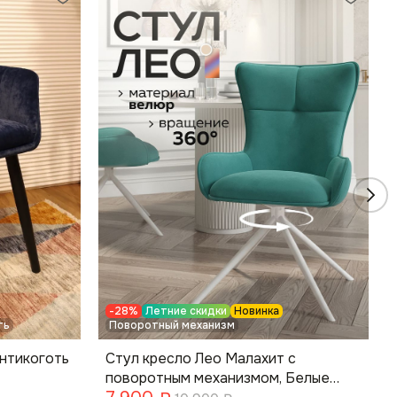
-28%
Летние скидки
Новинка
ть
Поворотный механизм
нтикоготь
Стул кресло Лео Малахит с
поворотным механизмом, Белые