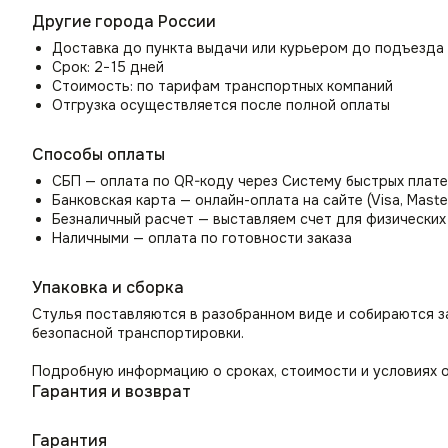
Роскошная обивка из велюра создает невероятный уют и 
Другие города России
а также ресторанов и кафе.
Доставка до пункта выдачи или курьером до подъезда
Срок: 2−15 дней
Универсальность дизайна в интерьерных решения
Стоимость: по тарифам транспортных компаний
Стулья на кухню, кафе, ресторан
Отгрузка осуществляется после полной оплаты
Могут служить как дизайнерские стулья на кухню и дополн
Комплект стульев для гостиной или прихожей
Способы оплаты
Организуйте удобное место для отдыха и бесед с помощью
СБП — оплата по QR-коду через Систему быстрых плат
Мягкие кресла для спальни
Банковская карта — онлайн-оплата на сайте (Visa, Maste
Безналичный расчет — выставляем счет для физических
Как стулья для спальни могут стать местом для утреннего
Наличными — оплата по готовности заказа
Стул для школьника или студента
В комнате школьника создаст уютную атмосферу для учеб
Упаковка и сборка
Стулья поставляются в разобранном виде и собираются з
безопасной транспортировки.
Подробную информацию о сроках, стоимости и условиях о
Гарантия и возврат
Гарантия