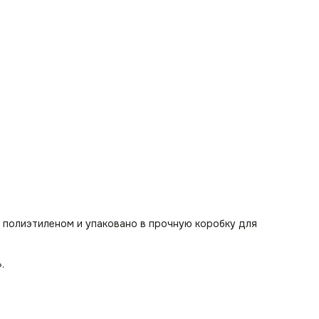
 подходит для семей с детьми и домашними животными,
.
есто ожидания.
ого столика.
ты над проектами.
 полиэтиленом и упаковано в прочную коробку для
».