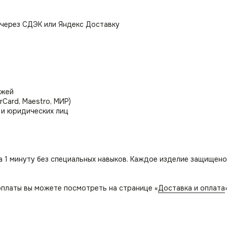
мягкость. Благодаря высокой износостойкости, стул идеально
 через СДЭК или Яндекс Доставку
ением к обеденному столу, в том числе для кафе и ресторанов
 стула в гостиную; зал или прихожую как элемент декора и м
ежей
rCard, Maestro, МИР)
 и юридических лиц
 просмотра новостей или использоваться как стул для туалетн
ы и занятий. Для студента станет идеальным местом для рабо
а 1 минуту без специальных навыков. Каждое изделие защищено
платы вы можете посмотреть на странице «
Доставка и оплата