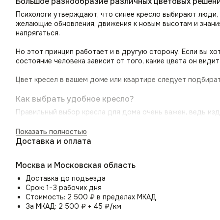
Большое разнообразие различных цветовых решен
Психологи утверждают, что синее кресло выбирают люди, 
желающие обновления, движения к новым высотам и знаниям
напрягаться.
Но этот принцип работает и в другую сторону. Если вы х
состояние человека зависит от того, какие цвета он види
Цвет кресел в вашем доме или квартире следует подбират
Как выбрать удобное кресло?
Правильный выбор кресла для дома очень важен, ведь из
и здоровье в целом.
Показать полностью
Оптимальное кресло позволит, когда вы садитесь в него,
Доставка и оплата
идеального кресла — это надёжный каркас, качественный 
Москва и Московская область
Мягкий стул для дома Boss с эргономической спинкой, о
часами, сохраняя при этом здоровую осанку. Удобные под
Доставка до подъезда
позволяя вам полностью расслабиться или сосредоточитьс
Срок: 1−3 рабочих дня
Стоимость: 2 500 ₽ в пределах МКАД
Стул-кресло Boss это качественные и надежные м
За МКАД: 2 500 ₽ + 45 ₽/км
Прочные металлический каркас мягкого стула со спинкой 