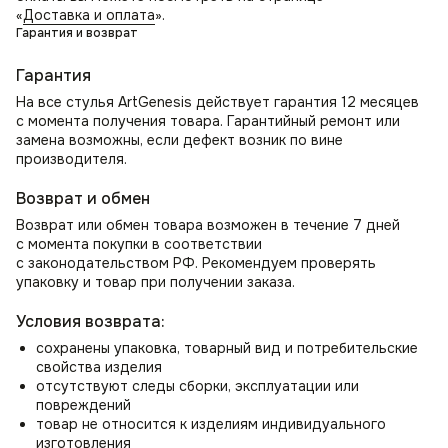
«
Доставка и оплата
».
элемент декора и место ожидания.
Гарантия и возврат
Мягкие кресла для спальни
Как стулья для спальни могут стать местом для
Гарантия
утреннего просмотра новостей или использоваться как
На все стулья ArtGenesis действует гарантия 12 месяцев
стул для туалетного столика.
с момента получения товара. Гарантийный ремонт или
Стул для школьника или студента
замена возможны, если дефект возник по вине
В комнате школьника создаст уютную атмосферу для
производителя.
учебы и занятий. Для студента станет идеальным местом
для работы над проектами.
Возврат и обмен
Возврат или обмен товара возможен в течение 7 дней
с момента покупки в соответствии
с законодательством РФ. Рекомендуем проверять
упаковку и товар при получении заказа.
Условия возврата:
сохранены упаковка, товарный вид и потребительские
свойства изделия
отсутствуют следы сборки, эксплуатации или
повреждений
товар не относится к изделиям индивидуального
изготовления