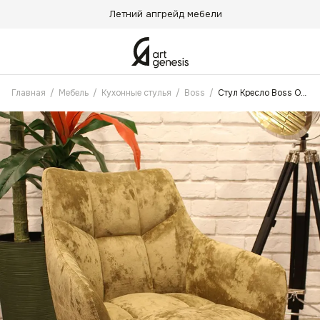
Летний апгрейд мебели
Главная
/
Мебель
/
Кухонные стулья
/
Boss
/
Стул Кресло Boss Оливковый Антикоготь