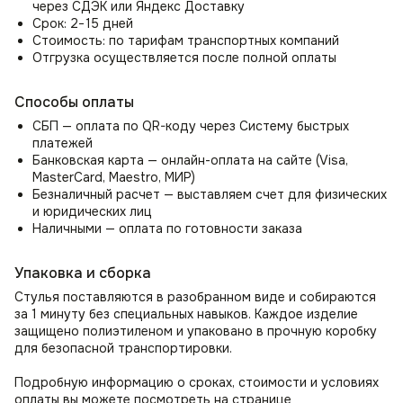
обеспечат превосходную поддержку для ваших рук,
через СДЭК или Яндекс Доставку
снимут нагрузку с плеч и шеи, позволяя вам полностью
Срок: 2−15 дней
расслабиться или сосредоточиться на своих задачах.
Стоимость: по тарифам транспортных компаний
Отгрузка осуществляется после полной оплаты
Стул-кресло Boss это качественные и надежные
материалы
Способы оплаты
Прочные металлический каркас мягкого стула со спинкой
СБП — оплата по QR-коду через Систему быстрых
Boss (Босс) покрыты гипоаллергенными материалами,
платежей
включая холлофайбер, поролон и ткань велюр антикоготь.
Банковская карта — онлайн-оплата на сайте (Visa,
Роскошная обивка из велюра создает невероятный уют
MasterCard, Maestro, МИР)
и мягкость. Благодаря высокой износостойкости, стул
Безналичный расчет — выставляем счет для физических
идеально подходит для семей с детьми и домашними
и юридических лиц
животными, а также ресторанов и кафе.
Наличными — оплата по готовности заказа
Универсальность дизайна в интерьерных решения
Упаковка и сборка
Стулья на кухню, кафе, ресторан
Стулья поставляются в разобранном виде и собираются
Могут служить как дизайнерские стулья на кухню
за 1 минуту без специальных навыков. Каждое изделие
и дополнением к обеденному столу, в том числе для кафе
защищено полиэтиленом и упаковано в прочную коробку
и ресторанов.
для безопасной транспортировки.
Комплект стульев для гостиной или прихожей
Подробную информацию о сроках, стоимости и условиях
Организуйте удобное место для отдыха и бесед
оплаты вы можете посмотреть на странице
с помощью стула в гостиную; зал или прихожую как