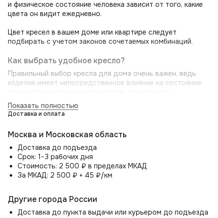
и физическое состояние человека зависит от того, какие
цвета он видит ежедневно.
Цвет кресел в вашем доме или квартире следует
подбирать с учетом законов сочетаемых комбинаций.
Как выбрать удобное кресло?
Правильный выбор кресла для дома очень важен, ведь
изделие имеет непосредственное влияние на состояние
спины, общее самочувствие после длительного
нахождения в нём и здоровье в целом.
Показать полностью
Доставка и оплата
Оптимальное кресло позволит, когда вы садитесь в него,
почувствовать приятную мягкость, а полностью усевшись,
Москва и Московская область
ощутить небольшое выталкивание. Основная конструкция
идеального кресла — это надёжный каркас, качественный
Доставка до подъезда
наполнитель и прочный обивочный материал.
Срок: 1−3 рабочих дня
Стоимость: 2 500 ₽ в пределах МКАД
Мягкий стул для дома Boss с эргономической спинкой,
За МКАД: 2 500 ₽ + 45 ₽/км
обеспечит оптимальную поддержку поясницы, исключая
боль в спине и напряжение. Вы сможете сидеть
Другие города России
с комфортом часами, сохраняя при этом здоровую
осанку. Удобные подлокотники полукресла Boss (Босс)
Доставка до пункта выдачи или курьером до подъезда