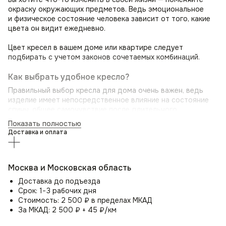
окраску окружающих предметов. Ведь эмоциональное
и физическое состояние человека зависит от того, какие
цвета он видит ежедневно.
Цвет кресел в вашем доме или квартире следует
подбирать с учетом законов сочетаемых комбинаций.
Как выбрать удобное кресло?
Правильный выбор кресла для дома очень важен, ведь
изделие имеет непосредственное влияние на состояние
спины, общее самочувствие после длительного
нахождения в нём и здоровье в целом.
Показать полностью
Доставка и оплата
Оптимальное кресло позволит, когда вы садитесь в него,
почувствовать приятную мягкость, а полностью усевшись,
ощутить небольшое выталкивание. Основная конструкция
идеального кресла — это надёжный каркас, качественный
Москва и Московская область
наполнитель и прочный обивочный материал.
Доставка до подъезда
Срок: 1−3 рабочих дня
Мягкий стул для дома Boss с эргономической спинкой,
Стоимость: 2 500 ₽ в пределах МКАД
обеспечит оптимальную поддержку поясницы, исключая
За МКАД: 2 500 ₽ + 45 ₽/км
боль в спине и напряжение. Вы сможете сидеть
с комфортом часами, сохраняя при этом здоровую