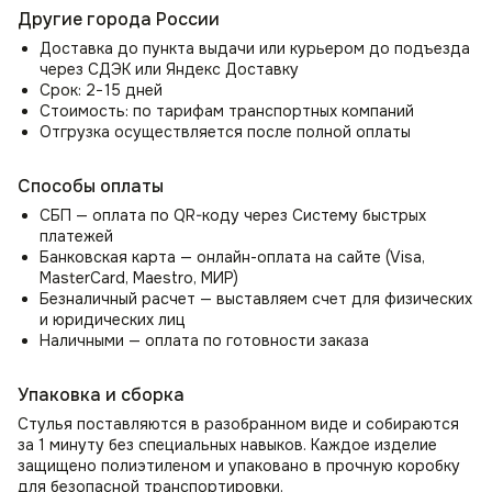
осанку. Удобные подлокотники полукресла Boss (Босс)
Другие города России
обеспечат превосходную поддержку для ваших рук,
Доставка до пункта выдачи или курьером до подъезда
снимут нагрузку с плеч и шеи, позволяя вам полностью
через СДЭК или Яндекс Доставку
расслабиться или сосредоточиться на своих задачах.
Срок: 2−15 дней
Стоимость: по тарифам транспортных компаний
Стул-кресло Boss это качественные и надежные
Отгрузка осуществляется после полной оплаты
материалы
Прочные металлический каркас мягкого стула со спинкой
Способы оплаты
Boss (Босс) покрыты гипоаллергенными материалами,
СБП — оплата по QR-коду через Систему быстрых
включая холлофайбер, поролон и ткань велюр антикоготь.
платежей
Роскошная обивка из велюра создает невероятный уют
Банковская карта — онлайн-оплата на сайте (Visa,
и мягкость. Благодаря высокой износостойкости, стул
MasterCard, Maestro, МИР)
идеально подходит для семей с детьми и домашними
Безналичный расчет — выставляем счет для физических
животными, а также ресторанов и кафе.
и юридических лиц
Наличными — оплата по готовности заказа
Универсальность дизайна в интерьерных решения
Стулья на кухню, кафе, ресторан
Упаковка и сборка
Могут служить как дизайнерские стулья на кухню
Стулья поставляются в разобранном виде и собираются
и дополнением к обеденному столу, в том числе для кафе
за 1 минуту без специальных навыков. Каждое изделие
и ресторанов.
защищено полиэтиленом и упаковано в прочную коробку
Комплект стульев для гостиной или прихожей
для безопасной транспортировки.