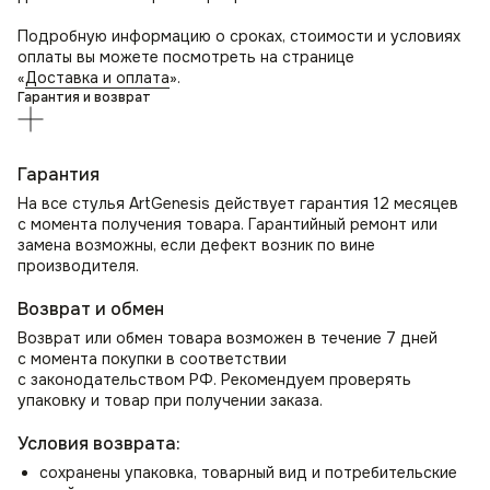
Организуйте удобное место для отдыха и бесед
с помощью стула в гостиную; зал или прихожую как
Подробную информацию о сроках, стоимости и условиях
элемент декора и место ожидания.
оплаты вы можете посмотреть на странице
Мягкие кресла для спальни
«
Доставка и оплата
».
Гарантия и возврат
Как стулья для спальни могут стать местом для
утреннего просмотра новостей или использоваться как
стул для туалетного столика.
Стул для школьника или студента
Гарантия
В комнате школьника создаст уютную атмосферу для
На все стулья ArtGenesis действует гарантия 12 месяцев
учебы и занятий. Для студента станет идеальным местом
с момента получения товара. Гарантийный ремонт или
для работы над проектами.
замена возможны, если дефект возник по вине
производителя.
Возврат и обмен
Возврат или обмен товара возможен в течение 7 дней
с момента покупки в соответствии
с законодательством РФ. Рекомендуем проверять
упаковку и товар при получении заказа.
Условия возврата:
сохранены упаковка, товарный вид и потребительские