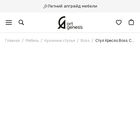
Летний апгрейд мебели
Главная
/
Мебель
/
Кухонные стулья
/
Boss
/
Стул Кресло Boss Синий Антикоготь