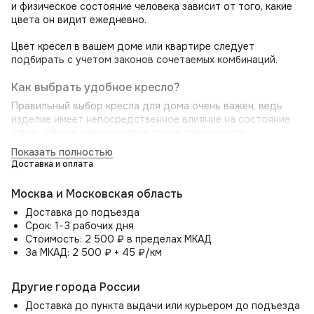
и физическое состояние человека зависит от того, какие
цвета он видит ежедневно.
Цвет кресел в вашем доме или квартире следует
подбирать с учетом законов сочетаемых комбинаций.
Как выбрать удобное кресло?
Правильный выбор кресла для дома очень важен, ведь
изделие имеет непосредственное влияние на состояние
спины, общее самочувствие после длительного
нахождения в нём и здоровье в целом.
Показать полностью
Доставка и оплата
Оптимальное кресло позволит, когда вы садитесь в него,
почувствовать приятную мягкость, а полностью усевшись,
Москва и Московская область
ощутить небольшое выталкивание. Основная конструкция
идеального кресла — это надёжный каркас, качественный
Доставка до подъезда
наполнитель и прочный обивочный материал.
Срок: 1−3 рабочих дня
Стоимость: 2 500 ₽ в пределах МКАД
Мягкий стул для дома Boss с эргономической спинкой,
За МКАД: 2 500 ₽ + 45 ₽/км
обеспечит оптимальную поддержку поясницы, исключая
боль в спине и напряжение. Вы сможете сидеть
Другие города России
с комфортом часами, сохраняя при этом здоровую
осанку. Удобные подлокотники полукресла Boss (Босс)
Доставка до пункта выдачи или курьером до подъезда