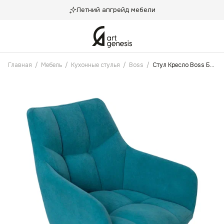
Летний апгрейд мебели
Главная
/
Мебель
/
Кухонные стулья
/
Boss
/
Стул Кресло Boss Бирюзовый Антикоготь