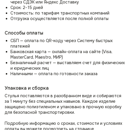
обеспечат превосходную поддержку для ваших рук,
через СДЭК или Яндекс Доставку
снимут нагрузку с плеч и шеи, позволяя вам полностью
Срок: 2−15 дней
расслабиться или сосредоточиться на своих задачах.
Стоимость: по тарифам транспортных компаний
Отгрузка осуществляется после полной оплаты
Стул-кресло Boss это качественные и надежные
материалы
Способы оплаты
Прочные металлический каркас мягкого стула со спинкой
СБП — оплата по QR-коду через Систему быстрых
Boss (Босс) покрыты гипоаллергенными материалами,
платежей
включая холлофайбер, поролон и ткань велюр антикоготь.
Банковская карта — онлайн-оплата на сайте (Visa,
Роскошная обивка из велюра создает невероятный уют
MasterCard, Maestro, МИР)
и мягкость. Благодаря высокой износостойкости, стул
Безналичный расчет — выставляем счет для физических
идеально подходит для семей с детьми и домашними
и юридических лиц
животными, а также ресторанов и кафе.
Наличными — оплата по готовности заказа
Универсальность дизайна в интерьерных решения
Упаковка и сборка
Стулья на кухню, кафе, ресторан
Стулья поставляются в разобранном виде и собираются
Могут служить как дизайнерские стулья на кухню
за 1 минуту без специальных навыков. Каждое изделие
и дополнением к обеденному столу, в том числе для кафе
защищено полиэтиленом и упаковано в прочную коробку
и ресторанов.
для безопасной транспортировки.
Комплект стульев для гостиной или прихожей
Подробную информацию о сроках, стоимости и условиях
Организуйте удобное место для отдыха и бесед
оплаты вы можете посмотреть на странице
с помощью стула в гостиную; зал или прихожую как