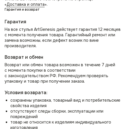
«
Доставка и оплата
».
элемент декора и место ожидания.
Гарантия и возврат
Мягкие кресла для спальни
Как стулья для спальни могут стать местом для
Гарантия
утреннего просмотра новостей или использоваться как
На все стулья ArtGenesis действует гарантия 12 месяцев
стул для туалетного столика.
с момента получения товара. Гарантийный ремонт или
Стул для школьника или студента
замена возможны, если дефект возник по вине
В комнате школьника создаст уютную атмосферу для
производителя.
учебы и занятий. Для студента станет идеальным местом
для работы над проектами.
Возврат и обмен
Возврат или обмен товара возможен в течение 7 дней
с момента покупки в соответствии
с законодательством РФ. Рекомендуем проверять
упаковку и товар при получении заказа.
Условия возврата:
сохранены упаковка, товарный вид и потребительские
свойства изделия
отсутствуют следы сборки, эксплуатации или
повреждений
товар не относится к изделиям индивидуального
изготовления