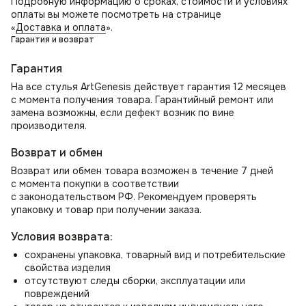
Подробную информацию о сроках, стоимости и условиях
Организуйте удобное место для отдыха и бесед
оплаты вы можете посмотреть на странице
с помощью стула в гостиную; зал или прихожую как
«
Доставка и оплата
».
элемент декора и место ожидания.
Гарантия и возврат
Мягкие кресла для спальни
Как стулья для спальни могут стать местом для
Гарантия
утреннего просмотра новостей или использоваться как
На все стулья ArtGenesis действует гарантия 12 месяцев
стул для туалетного столика.
с момента получения товара. Гарантийный ремонт или
Стул для школьника или студента
замена возможны, если дефект возник по вине
В комнате школьника создаст уютную атмосферу для
производителя.
учебы и занятий. Для студента станет идеальным местом
для работы над проектами.
Возврат и обмен
Возврат или обмен товара возможен в течение 7 дней
с момента покупки в соответствии
с законодательством РФ. Рекомендуем проверять
упаковку и товар при получении заказа.
Условия возврата:
сохранены упаковка, товарный вид и потребительские
свойства изделия
отсутствуют следы сборки, эксплуатации или
повреждений