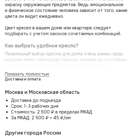
окраску окружающих предметов. Ведь эмоциональное
и физическое состояние человека зависит от того, какие
цвета он видит ежедневно.
Цвет кресел в вашем доме или квартире следует
подбирать с учетом законов сочетаемых комбинаций.
Как выбрать удобное кресло?
Правильный выбор кресла для дома очень важен, ведь
изделие имеет непосредственное влияние на состояние
спины, общее самочувствие после длительного
нахождения в нём и здоровье в целом.
Показать полностью
Доставка и оплата
Оптимальное кресло позволит, когда вы садитесь в него,
почувствовать приятную мягкость, а полностью усевшись,
Москва и Московская область
ощутить небольшое выталкивание. Основная конструкция
идеального кресла — это надёжный каркас, качественный
Доставка до подъезда
наполнитель и прочный обивочный материал.
Срок: 1−3 рабочих дня
Стоимость: 2 500 ₽ в пределах МКАД
Мягкий стул для дома Boss с эргономической спинкой,
За МКАД: 2 500 ₽ + 45 ₽/км
обеспечит оптимальную поддержку поясницы, исключая
боль в спине и напряжение. Вы сможете сидеть
Другие города России
с комфортом часами, сохраняя при этом здоровую