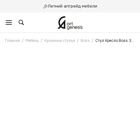
Летний апгрейд мебели
Главная
/
Мебель
/
Кухонные стулья
/
Boss
/
Стул Кресло Boss Зелено-Бежевый Антикоготь