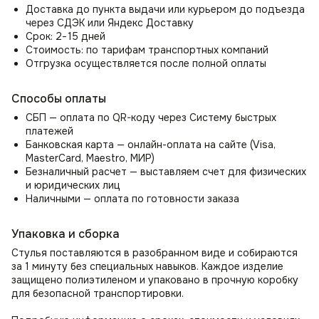
осанку. Удобные подлокотники полукресла Boss (Босс)
Доставка до пункта выдачи или курьером до подъезда
обеспечат превосходную поддержку для ваших рук,
через СДЭК или Яндекс Доставку
снимут нагрузку с плеч и шеи, позволяя вам полностью
Срок: 2−15 дней
расслабиться или сосредоточиться на своих задачах.
Стоимость: по тарифам транспортных компаний
Отгрузка осуществляется после полной оплаты
Стул-кресло Boss это качественные и надежные
материалы
Способы оплаты
Прочные металлический каркас мягкого стула со спинкой
СБП — оплата по QR-коду через Систему быстрых
Boss (Босс) покрыты гипоаллергенными материалами,
платежей
включая холлофайбер, поролон и ткань велюр антикоготь.
Банковская карта — онлайн-оплата на сайте (Visa,
Роскошная обивка из велюра создает невероятный уют
MasterCard, Maestro, МИР)
и мягкость. Благодаря высокой износостойкости, стул
Безналичный расчет — выставляем счет для физических
идеально подходит для семей с детьми и домашними
и юридических лиц
животными, а также ресторанов и кафе.
Наличными — оплата по готовности заказа
Универсальность дизайна в интерьерных решения
Упаковка и сборка
Стулья на кухню, кафе, ресторан
Стулья поставляются в разобранном виде и собираются
Могут служить как дизайнерские стулья на кухню
за 1 минуту без специальных навыков. Каждое изделие
и дополнением к обеденному столу, в том числе для кафе
защищено полиэтиленом и упаковано в прочную коробку
и ресторанов.
для безопасной транспортировки.
Комплект стульев для гостиной или прихожей