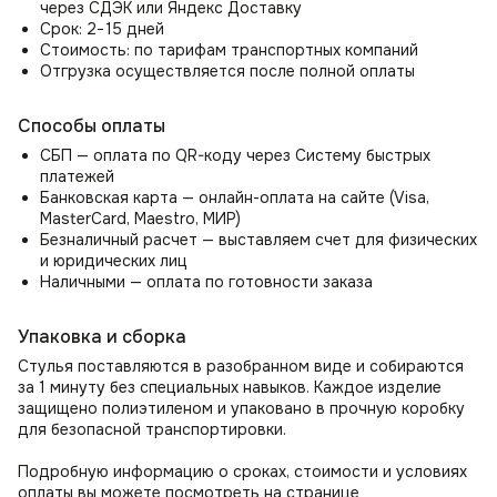
обеспечат превосходную поддержку для ваших рук,
через СДЭК или Яндекс Доставку
снимут нагрузку с плеч и шеи, позволяя вам полностью
Срок: 2−15 дней
расслабиться или сосредоточиться на своих задачах.
Стоимость: по тарифам транспортных компаний
Отгрузка осуществляется после полной оплаты
Стул-кресло Boss это качественные и надежные
материалы
Способы оплаты
Прочные металлический каркас мягкого стула со спинкой
СБП — оплата по QR-коду через Систему быстрых
Boss (Босс) покрыты гипоаллергенными материалами,
платежей
включая холлофайбер, поролон и ткань велюр антикоготь.
Банковская карта — онлайн-оплата на сайте (Visa,
Роскошная обивка из велюра создает невероятный уют
MasterCard, Maestro, МИР)
и мягкость. Благодаря высокой износостойкости, стул
Безналичный расчет — выставляем счет для физических
идеально подходит для семей с детьми и домашними
и юридических лиц
животными, а также ресторанов и кафе.
Наличными — оплата по готовности заказа
Универсальность дизайна в интерьерных решения
Упаковка и сборка
Стулья на кухню, кафе, ресторан
Стулья поставляются в разобранном виде и собираются
Могут служить как дизайнерские стулья на кухню
за 1 минуту без специальных навыков. Каждое изделие
и дополнением к обеденному столу, в том числе для кафе
защищено полиэтиленом и упаковано в прочную коробку
и ресторанов.
для безопасной транспортировки.
Комплект стульев для гостиной или прихожей
Подробную информацию о сроках, стоимости и условиях
Организуйте удобное место для отдыха и бесед
оплаты вы можете посмотреть на странице
с помощью стула в гостиную; зал или прихожую как