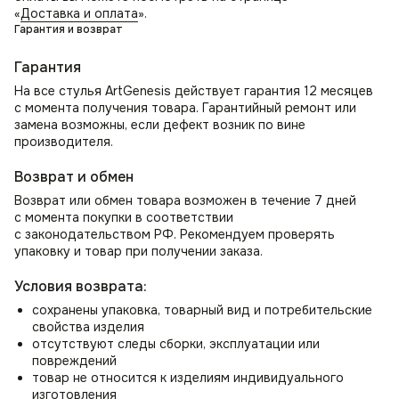
«
Доставка и оплата
».
элемент декора и место ожидания.
Гарантия и возврат
Мягкие кресла для спальни
Как стулья для спальни могут стать местом для
Гарантия
утреннего просмотра новостей или использоваться как
На все стулья ArtGenesis действует гарантия 12 месяцев
стул для туалетного столика.
с момента получения товара. Гарантийный ремонт или
Стул для школьника или студента
замена возможны, если дефект возник по вине
В комнате школьника создаст уютную атмосферу для
производителя.
учебы и занятий. Для студента станет идеальным местом
для работы над проектами.
Возврат и обмен
Возврат или обмен товара возможен в течение 7 дней
с момента покупки в соответствии
с законодательством РФ. Рекомендуем проверять
упаковку и товар при получении заказа.
Условия возврата:
сохранены упаковка, товарный вид и потребительские
свойства изделия
отсутствуют следы сборки, эксплуатации или
повреждений
товар не относится к изделиям индивидуального
изготовления