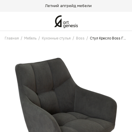
Летний апгрейд мебели
Главная
/
Мебель
/
Кухонные стулья
/
Boss
/
Стул Кресло Boss Графит Антикоготь