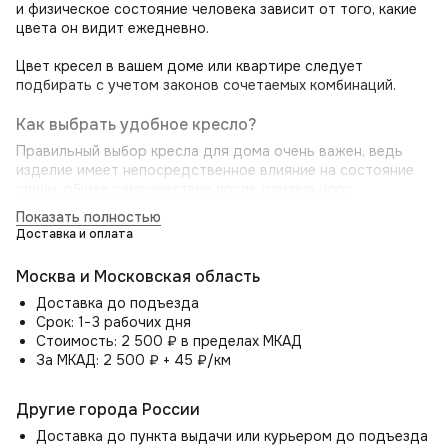
и физическое состояние человека зависит от того, какие
цвета он видит ежедневно.
Цвет кресел в вашем доме или квартире следует
подбирать с учетом законов сочетаемых комбинаций.
Как выбрать удобное кресло?
Правильный выбор кресла для дома очень важен, ведь
изделие имеет непосредственное влияние на состояние
спины, общее самочувствие после длительного
нахождения в нём и здоровье в целом.
Показать полностью
Доставка и оплата
Оптимальное кресло позволит, когда вы садитесь в него,
почувствовать приятную мягкость, а полностью усевшись,
Москва и Московская область
ощутить небольшое выталкивание. Основная конструкция
идеального кресла — это надёжный каркас, качественный
Доставка до подъезда
наполнитель и прочный обивочный материал.
Срок: 1−3 рабочих дня
Стоимость: 2 500 ₽ в пределах МКАД
Мягкий стул для дома Boss с эргономической спинкой,
За МКАД: 2 500 ₽ + 45 ₽/км
обеспечит оптимальную поддержку поясницы, исключая
боль в спине и напряжение. Вы сможете сидеть
Другие города России
с комфортом часами, сохраняя при этом здоровую
осанку. Удобные подлокотники полукресла Boss (Босс)
Доставка до пункта выдачи или курьером до подъезда