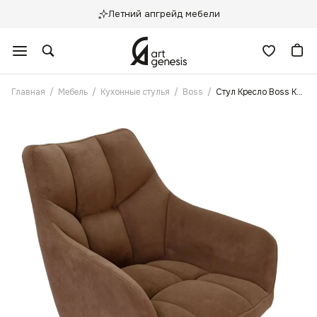
Летний апгрейд мебели
Главная
/
Мебель
/
Кухонные стулья
/
Boss
/
Стул Кресло Boss Кофе Антикоготь без Чулков, ножки черные