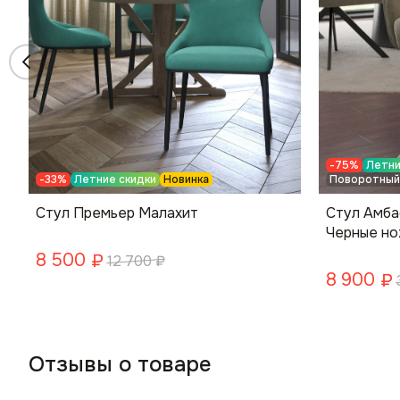
-75%
Летни
-33%
Летние скидки
Новинка
Поворотный
Стул Премьер Малахит
Стул Амба
Черные н
8 500
₽
12 700
₽
8 900
₽
Отзывы о товаре