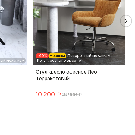
-40%
Новинка
Поворотный механизм
ый механизм
Регулировка по высоте
с
Стул кресло офисное Лео
Терракотовый
10 200
₽
16 900
₽