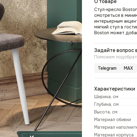
О товаре
Стул-кресло Boston
смотреться в мини
интерьерным акцен
мягкий стул в гост
Boston может добав
Задайте вопрос 
Поможем подобрать
Telegram
MAX
Характеристики
Ширина, см
Глубина, см
Высота, см
Материал обивки
Материал наполнит
Материал корпуса