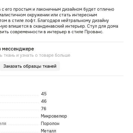
 с его простым и лаконичным дизайном будет отлично
малистичном окружении или стать интересным
том в стиле лофт. Благодаря нейтральному дизайну
иную впишется в скандинавский интерьер. Стул для дома
ить современности в интерьер в стиле Прованс.
в мессенджере
 ткань и узнать о товаре больше
Заказать образцы тканей
45
46
76
Микровелюр
еля
Поролон
Металл