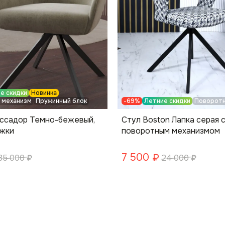
е скидки
Новинка
 механизм
Пружинный блок
-69%
Летние скидки
Поворотн
ссадор Темно-бежевый,
Стул Boston Лапка серая 
ожки
поворотным механизмом
7 500
₽
35 000
₽
24 000
₽