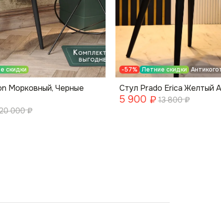
е скидки
-57%
Летние скидки
Антикого
on Морковный, Черные
Стул Prado Erica Желтый 
5 900
₽
13 800
₽
20 000
₽