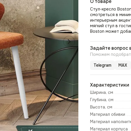
О товаре
Стул-кресло Boston
смотреться в мини
интерьерным акцен
мягкий стул в гост
Boston может добав
Задайте вопрос 
Поможем подобрать
Telegram
MAX
Характеристики
Ширина, см
Глубина, см
Высота, см
Материал обивки
Материал наполнит
Материал корпуса