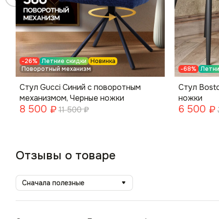
-26%
Летние скидки
Новинка
Поворотный механизм
-68%
Летни
Стул Gucci Синий с поворотным
Стул Bost
механизмом, Черные ножки
ножки
8 500
6 500
₽
₽
11 500
₽
Отзывы о товаре
Сначала полезные