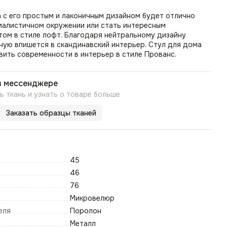
 с его простым и лаконичным дизайном будет отлично
малистичном окружении или стать интересным
том в стиле лофт. Благодаря нейтральному дизайну
иную впишется в скандинавский интерьер. Стул для дома
ить современности в интерьер в стиле Прованс.
в мессенджере
 ткань и узнать о товаре больше
Заказать образцы тканей
45
46
76
Микровелюр
еля
Поролон
Металл