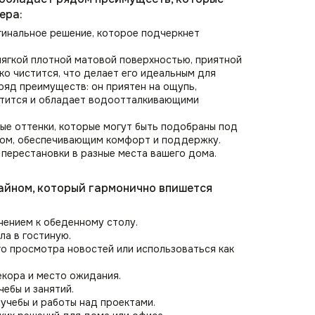
ера:
гинальное решение, которое подчеркнет
мягкой плотной матовой поверхностью, приятной
гко чистится, что делает его идеальным для
ряд преимуществ: он приятен на ощупь,
чистится и обладает водоотталкивающими
ные оттенки, которые могут быть подобраны под
оном, обеспечивающим комфорт и поддержку.
 перестановки в разные места вашего дома.
зайном, который гармонично впишется
нением к обеденному столу.
ла в гостиную.
го просмотра новостей или использоваться как
екора и место ожидания.
ебы и занятий.
учебы и работы над проектами.