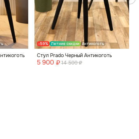
ть
-59%
Летние скидки
Антикоготь
Антикоготь
Стул Prado Черный Антикоготь
5 900
₽
14 500
₽