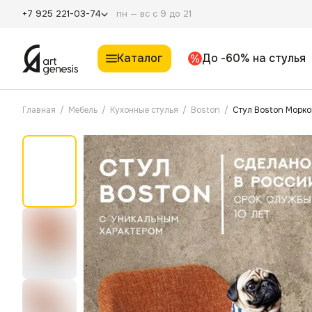
пн — вс с 9 до 21
+7 925 221-03-74
Каталог
До -60% на стулья
Главная
/
Мебель
/
Кухонные стулья
/
Boston
/
Стул Boston Морко