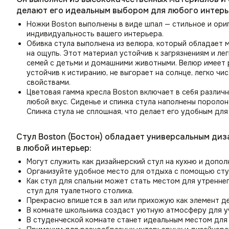
делают его идеальным выбором для любого интерь
Ножки Boston выполнены в виде шпал — стильное и ори
индивидуальность вашего интерьера.
Обивка стула выполнена из велюра, который обладает 
на ощупь. Этот материал устойчив к загрязнениям и ле
семей с детьми и домашними животными. Велюр имеет 
устойчив к истиранию, не выгорает на солнце, легко 
свойствами.
Цветовая гамма кресла Boston включает в себя различ
любой вкус. Сиденье и спинка стула наполнены порол
Спинка стула не сплошная, что делает его удобным для
Стул Boston (Бостон) обладает универсальным ди
в любой интерьер:
Могут служить как дизайнерский стул на кухню и допол
Организуйте удобное место для отдыха с помощью сту
Как стул для спальни может стать местом для утренне
стул для туалетного столика.
Прекрасно впишется в зал или прихожую как элемент д
В комнате школьника создаст уютную атмосферу для уч
В студенческой комнате станет идеальным местом для 