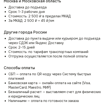
Стул Boston (Бостон) обладает универсальным
Москва и Московская область
дизайном, который гармонично впишется в любой
Доставка до подъезда
интерьер:
Срок: 1−3 рабочих дня
Стоимость: 2 500 ₽ в пределах МКАД
Могут служить как дизайнерский стул на кухню
За МКАД: 2 500 ₽ + 45 ₽/км
и дополнением к обеденному столу.
Организуйте удобное место для отдыха с помощью
стула в гостиную.
Другие города России
Как стул для спальни может стать местом для
Доставка до пункта выдачи или курьером до подъезда
утреннего просмотра новостей или использоваться как
через СДЭК или Яндекс Доставку
стул для туалетного столика.
Срок: 2−15 дней
Прекрасно впишется в зал или прихожую как элемент
Стоимость: по тарифам транспортных компаний
декора и место ожидания.
Отгрузка осуществляется после полной оплаты
В комнате школьника создаст уютную атмосферу для
учебы и занятий.
В студенческой комнате станет идеальным местом для
Способы оплаты
учебы и работы над проектами.
СБП — оплата по QR-коду через Систему быстрых
Применим для разнообразных интерьерных
платежей
и дизайнерских решений для дома или офиса.
Банковская карта — онлайн-оплата на сайте (Visa,
MasterCard, Maestro, МИР)
Приобретите дизайнерский стул Boston сегодня
Безналичный расчет — выставляем счет для физических
и наслаждайтесь исключительным стилем, комфортом
и юридических лиц
и универсальностью в любом пространстве.
Наличными — оплата по готовности заказа