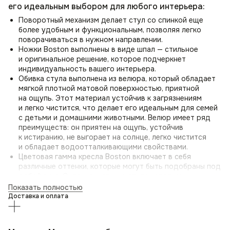
его идеальным выбором для любого интерьера:
Поворотный механизм делает стул со спинкой еще
более удобным и функциональным, позволяя легко
поворачиваться в нужном направлении.
Ножки Boston выполнены в виде шпал — стильное
и оригинальное решение, которое подчеркнет
индивидуальность вашего интерьера.
Обивка стула выполнена из велюра, который обладает
мягкой плотной матовой поверхностью, приятной
на ощупь. Этот материал устойчив к загрязнениям
и легко чистится, что делает его идеальным для семей
с детьми и домашними животными. Велюр имеет ряд
преимуществ: он приятен на ощупь, устойчив
к истиранию, не выгорает на солнце, легко чистится
и обладает водоотталкивающими свойствами.
Цветовая гамма кресла Boston включает в себя
различные оттенки, которые могут быть подобраны под
любой вкус. Сиденье и спинка стула наполнены
поролоном, обеспечивающим комфорт и поддержку.
Показать полностью
Спинка стула не сплошная, что делает его удобным для
Доставка и оплата
перестановки в разные места вашего дома.