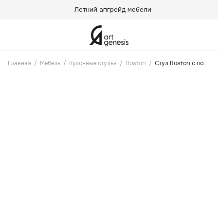
Летний апгрейд мебели
Главная
/
Мебель
/
Кухонные стулья
/
Boston
/
Стул Boston с поворотным механизмом Сепия коричневый, Черные ножки