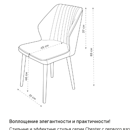
Воплощение элегантности и практичности!
Стильные и эффектные стулья серии Chester с первого в