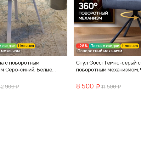
 скидки
Новинка
-26%
Летние скидки
Новинка
 механизм
Поворотный механизм
ma с поворотным
Стул Gucci Темно-серый с
м Серо-синий, Белые
поворотным механизмом,
ножки
8 500
₽
12 900
₽
11 500
₽