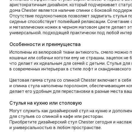
аристократичным дизайном, который подчеркивает статус
дома Chester является наличие спинки с боковой поддерж
Отсутствие подлокотников позволяет задвигать стулья 
сиденье способствует полнейшей релаксации. Сочетание 
и металлических ножек в черном матовом цвете делает э
универсальной, подходящей практически под любой интер
Особенности и преимущества
Исполнены из велюровой ткани антикоготь, смело можно п
кошачьи или собачьи коготки ему не страшны, зацепок не 
что делает их идеальным для семей с детьми. Стулья для
в современных интерьерах в стиле лофт и скандинавского
Цветовая гамма стула со спинкой Chester включает в себя
и спинка стула наполнены поролоном, обеспечивающим ко
делает его удобным для перестановки в разные места ваш
Стулья на кухню или столовую
Могут служить как дизайнерский стул на кухню и дополне
для стульев со спинкой в кафе или ресторан.
Приобретите дизайнерский стул Chester сегодня и насла
и универсальностью в любом пространстве.