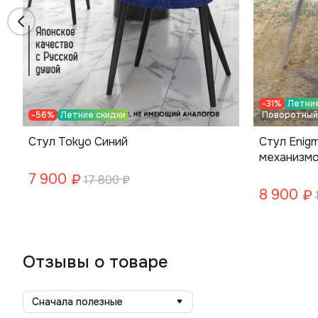
-31%
Летние
-56%
Летние скидки
Поворотный
Стул Tokyo Синий
Стул Enig
механизмо
ножки
7 900
₽
17 800
₽
8 900
₽
Отзывы о товаре
Сначала полезные