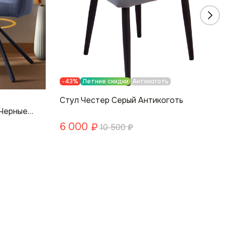
-43%
Летние скидки
Антикоготь
Стул Честер Серый Антикоготь
 Черные
6 000
₽
10 500
₽