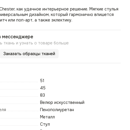
Chester, как удачное интерьерное решение. Мягкие стулья
универсальным дизайном, который гармонично впишется
итч или поп-арт, а также эклектику.
в мессенджере
 ткань и узнать о товаре больше
Заказать образцы тканей
51
45
83
Велюр искусственный
еля
Пенополиуретан
Металл
Стул