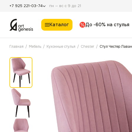
пн — вс с 9 до 21
+7 925 221-03-74
Каталог
До -60% на стулья
Главная
/
Мебель
/
Кухонные стулья
/
Chester
/
Стул Честер Лава