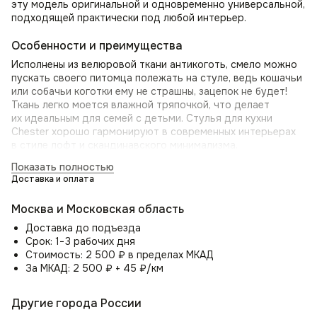
эту модель оригинальной и одновременно универсальной,
подходящей практически под любой интерьер.
Особенности и преимущества
Исполнены из велюровой ткани антикоготь, смело можно
пускать своего питомца полежать на стуле, ведь кошачьи
или собачьи коготки ему не страшны, зацепок не будет!
Ткань легко моется влажной тряпочкой, что делает
их идеальным для семей с детьми. Стулья для кухни
Chester хорошо гармонируют в современных интерьерах
в стиле лофт и скандинавского минимализма.
Показать полностью
Цветовая гамма стула со спинкой Chester включает в себя
Доставка и оплата
различные оттенки под любой вкус. Сиденье и спинка
стула наполнены поролоном, обеспечивающим комфорт
Москва и Московская область
и поддержку. А универсальный стиль делает его удобным
для перестановки в разные места вашего дома.
Доставка до подъезда
Срок: 1−3 рабочих дня
Стулья на кухню или столовую
Стоимость: 2 500 ₽ в пределах МКАД
За МКАД: 2 500 ₽ + 45 ₽/км
Могут служить как дизайнерский стул на кухню
и дополнением к обеденному столу. Также отличный
выбор для стульев со спинкой в кафе или ресторан.
Другие города России
Приобретите дизайнерский стул Chester сегодня