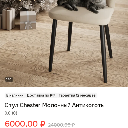
1/4
В наличии
Доставка по РФ
Гарантия 12 месяцев
Стул Chester Молочный Антикоготь
0.0
(
0
)
6000,00
₽
24000,00
₽