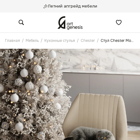
Летний апгрейд мебели
Главная
/
Мебель
/
Кухонные стулья
/
Chester
/
Стул Chester Молочный Антикоготь