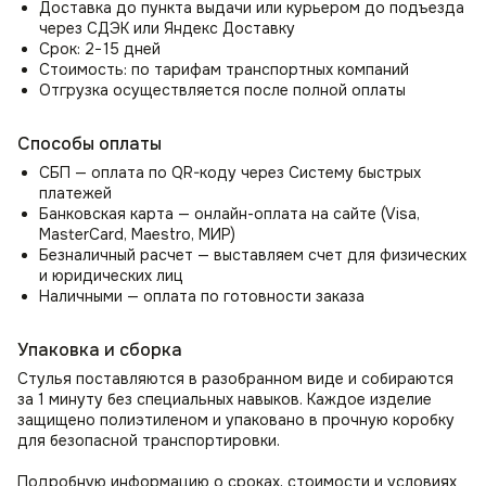
Доставка до пункта выдачи или курьером до подъезда
и наслаждайтесь исключительным стилем, комфортом
через СДЭК или Яндекс Доставку
и универсальностью в любом пространстве.
Срок: 2−15 дней
Стоимость: по тарифам транспортных компаний
Стул в гостиную, спальню
Отгрузка осуществляется после полной оплаты
Организуйте удобное место для отдыха с помощью стула
в гостиную. Как стул для спальни может стать местом для
Способы оплаты
чтения, утреннего просмотра новостей или
использоваться как стул для туалетного столика.
СБП — оплата по QR-коду через Систему быстрых
Прекрасно впишется в зал или прихожую как элемент
платежей
декора и место ожидания.
Банковская карта — онлайн-оплата на сайте (Visa,
MasterCard, Maestro, МИР)
Безналичный расчет — выставляем счет для физических
и юридических лиц
Наличными — оплата по готовности заказа
Упаковка и сборка
Стулья поставляются в разобранном виде и собираются
за 1 минуту без специальных навыков. Каждое изделие
защищено полиэтиленом и упаковано в прочную коробку
для безопасной транспортировки.
Подробную информацию о сроках, стоимости и условиях