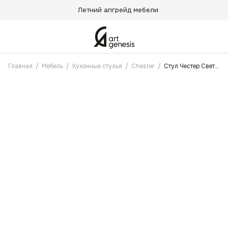
Летний апгрейд мебели
Главная
/
Мебель
/
Кухонные стулья
/
Chester
/
Стул Честер Светло-серый Антикоготь