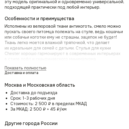
эту модель оригинальной и одновременно универсальной,
подходящей практически под любой интерьер.
Особенности и преимущества
Исполнены из велюровой ткани антикоготь, смело можно
пускать своего питомца полежать на стуле, ведь кошачьи
или собачьи коготки ему не страшны, зацепок не будет!
Ткань легко моется влажной тряпочкой, что делает
их идеальным для семей с детьми. Стулья для кухни
Chester хорошо гармонируют в современных интерьерах
в стиле лофт и скандинавского минимализма.
Показать полностью
Цветовая гамма стула со спинкой Chester включает в себя
Доставка и оплата
различные оттенки под любой вкус. Сиденье и спинка
стула наполнены поролоном, обеспечивающим комфорт
Москва и Московская область
и поддержку. А универсальный стиль делает его удобным
для перестановки в разные места вашего дома.
Доставка до подъезда
Срок: 1−3 рабочих дня
Стулья на кухню или столовую
Стоимость: 2 500 ₽ в пределах МКАД
За МКАД: 2 500 ₽ + 45 ₽/км
Могут служить как дизайнерский стул на кухню
и дополнением к обеденному столу. Также отличный
выбор для стульев со спинкой в кафе или ресторан.
Другие города России
Приобретите дизайнерский стул Chester сегодня