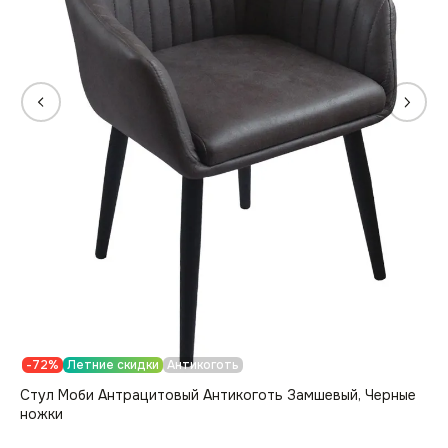
-72%
Летние скидки
Антикоготь
Стул Моби Антрацитовый Антикоготь Замшевый, Черные
ножки