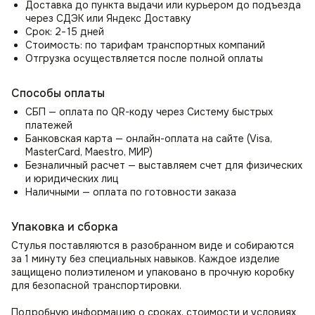
Доставка до пункта выдачи или курьером до подъезда
и наслаждайтесь исключительным стилем, комфортом
через СДЭК или Яндекс Доставку
и универсальностью в любом пространстве.
Срок: 2−15 дней
Стоимость: по тарифам транспортных компаний
Стул в гостиную, спальню
Отгрузка осуществляется после полной оплаты
Организуйте удобное место для отдыха с помощью стула
в гостиную. Как стул для спальни может стать местом для
Способы оплаты
чтения, утреннего просмотра новостей или
использоваться как стул для туалетного столика.
СБП — оплата по QR-коду через Систему быстрых
Прекрасно впишется в зал или прихожую как элемент
платежей
декора и место ожидания.
Банковская карта — онлайн-оплата на сайте (Visa,
MasterCard, Maestro, МИР)
Безналичный расчет — выставляем счет для физических
и юридических лиц
Наличными — оплата по готовности заказа
Упаковка и сборка
Стулья поставляются в разобранном виде и собираются
за 1 минуту без специальных навыков. Каждое изделие
защищено полиэтиленом и упаковано в прочную коробку
для безопасной транспортировки.
Подробную информацию о сроках, стоимости и условиях