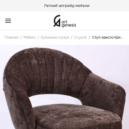
Летний апгрейд мебели
Главная
/
Мебель
/
Кухонные стулья
/
Crystal
/
Стул-кресло Кристалл Коричневый с поворотным механизмом и пружинным блоком, Золотые ножки