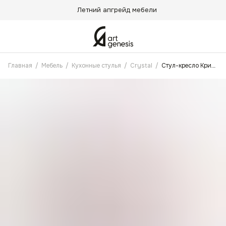
Летний апгрейд мебели
Главная
/
Мебель
/
Кухонные стулья
/
Crystal
/
Стул-кресло Кристалл Бежевый с поворотным механизмом и пружинным блоком, Ножки капучино