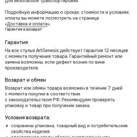
для безопасной транспортировки.
Стильное интерьерное решение! Атмосферу уюта и
комфорта в вашем доме или офисе. Идеальный выбор для
Подробную информацию о сроках, стоимости и условиях
тех, кто ценит удобство и стиль.
оплаты вы можете посмотреть на странице
«
Доставка и оплата
».
Гарантия и возврат
Гарантия
На все стулья ArtGenesis действует гарантия 12 месяцев
с момента получения товара. Гарантийный ремонт или
замена возможны, если дефект возник по вине
производителя.
Возврат и обмен
Возврат или обмен товара возможен в течение 7 дней
с момента покупки в соответствии
с законодательством РФ. Рекомендуем проверять
упаковку и товар при получении заказа.
Условия возврата:
сохранены упаковка, товарный вид и потребительские
свойства изделия