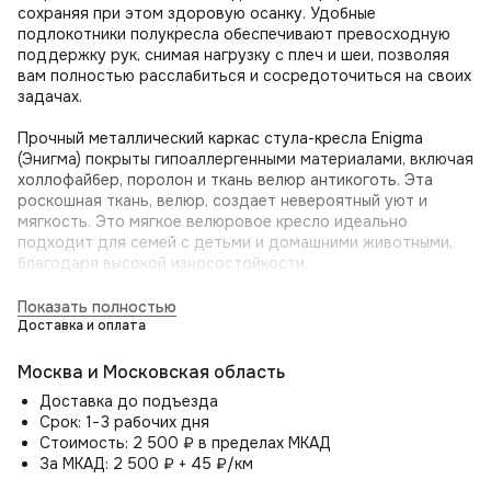
сохраняя при этом здоровую осанку. Удобные
подлокотники полукресла обеспечивают превосходную
поддержку рук, снимая нагрузку с плеч и шеи, позволяя
вам полностью расслабиться и сосредоточиться на своих
задачах.
Прочный металлический каркас стула-кресла Enigma
(Энигма) покрыты гипоаллергенными материалами, включая
холлофайбер, поролон и ткань велюр антикоготь. Эта
роскошная ткань, велюр, создает невероятный уют и
мягкость. Это мягкое велюровое кресло идеально
подходит для семей с детьми и домашними животными,
благодаря высокой износостойкости.
Кресло-стул для дома Enigma (Энигма) обладает
Показать полностью
вращающимся механизмом, который позволяет свободно
Доставка и оплата
поворачиваться вокруг своей оси на 360 градусов. Такой
поворотный механизм делает его идеальным выбором для
Москва и Московская область
использования в офисе, кабинете или домашней
Доставка до подъезда
библиотеке, где вам может потребоваться быстро и легко
Срок: 1−3 рабочих дня
изменить направление взгляда или общаться с людьми в
Стоимость: 2 500 ₽ в пределах МКАД
разных частях комнаты.
За МКАД: 2 500 ₽ + 45 ₽/км