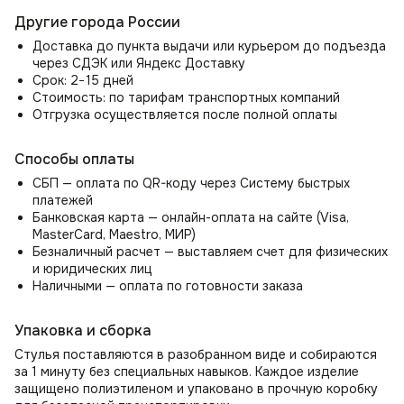
Преимущества:
Другие города России
Ткань обладает высоким уровнем износостойкости и
легко очищается, просто протрите его влажными
Доставка до пункта выдачи или курьером до подъезда
салфетками, а сильные загрязнения удалите мыльным
через СДЭК или Яндекс Доставку
раствором.
Срок: 2−15 дней
Идеальны как стулья кухонные, обеденные, барные,
Стоимость: по тарифам транспортных компаний
косметические, будуарные, стулья для ресторана, для
Отгрузка осуществляется после полной оплаты
кафе, для салона красоты, для маникюрного кабинета,
для офиса, для парикмахерской, а так же как стул для
Способы оплаты
кухни, как мягкие стулья. Так же можно использовать
как стул обеденный, офисный, барный, косметический,
СБП — оплата по QR-коду через Систему быстрых
прикроватный, будуарный, полубарный стул.
платежей
Куда бы Вы не поставили наш обеденный стул на кухню,
Банковская карта — онлайн-оплата на сайте (Visa,
в гостиную, в спальню, в зал, в прихожую, в коридор, в
MasterCard, Maestro, МИР)
ванную, в спальную или детскую комнату - он будет
Безналичный расчет — выставляем счет для физических
тем предметом интерьера, который все преобразит.
и юридических лиц
Комфортное полукресло для дома, квартиры, офиса,
Наличными — оплата по готовности заказа
ресторана.
Чехол не съемный, обратите внимание данная модель
Упаковка и сборка
без чехлов на ножках, так же в нашем магазине имеется
данная модель с белыми ножками и черными.
Стулья поставляются в разобранном виде и собираются
Ножки - прочный металл не гнутся не деформируются.
за 1 минуту без специальных навыков. Каждое изделие
защищено полиэтиленом и упаковано в прочную коробку