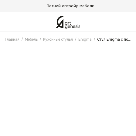
Летний апгрейд мебели
Главная
/
Мебель
/
Кухонные стулья
/
Enigma
/
Стул Enigma с поворотным механизмом Лавандовый, Белые ножки