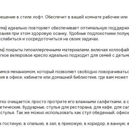
решение в стиле лофт. Обеспечит в вашей комнате рабочее ил
гма) идеально повторяет обеспечивает оптимальную поддержку
раняя при этом здоровую осанку. Удобные подлокотники полу
сслабиться и сосредоточиться на своих задачах.
ма) покрыты гипоаллергенными материалами, включая холлофай
мягкое велюровое кресло идеально подходит для семей с деть
имся механизмом, который позволяет свободно поворачиваться
я в офисе, кабинете или домашней библиотеке, где вам может
гко очищается, просто протрите его влажными салфетками, а 
етические, будуарные, стулья для ресторана, для кафе, для са
ие стулья. Так же можно использовать как стул обеденный, офис
 гостиную, в спальню, в зал, в прихожую, в коридор, в ванную,