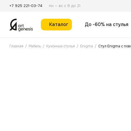
пн — вс с 9 до 21
+7 925 221-03-74
Каталог
До -60% на стулья
Главная
/
Мебель
/
Кухонные стулья
/
Enigma
/
Стул Enigma с по