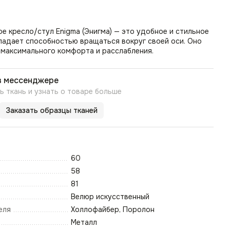
 кресло/стул Enigma (Энигма) — это удобное и стильное
ладает способностью вращаться вокруг своей оси. Оно
 максимального комфорта и расслабления.
в мессенджере
 ткань и узнать о товаре больше
Заказать образцы тканей
60
58
81
Велюр искусственный
еля
Холлофайбер, Поролон
Металл