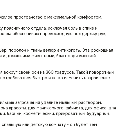
и жилое пространство с максимальной комфортом.
 поясничного отдела, исключая боль в спине и
кресла обеспечивают превосходную поддержку рук,
бер, поролон и ткань велюр антикоготь. Эта роскошная
ми и домашними животными, благодаря высокой
 вокруг своей оси на 360 градусов. Такой поворотный
 потребоваться быстро и легко изменить направление
сильные загрязнения удалите мыльным раствором.
лона красоты, для маникюрного кабинета, для офиса, для
ный, барный, косметический, прикроватный, будуарный,
 в спальную или детскую комнату - он будет тем