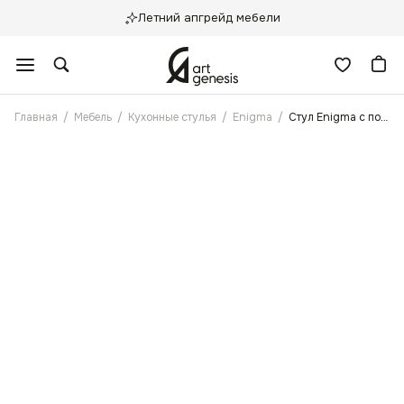
Летний апгрейд мебели
Главная
/
Мебель
/
Кухонные стулья
/
Enigma
/
Стул Enigma с поворотным механизмом Серо-синий, Черные ножки