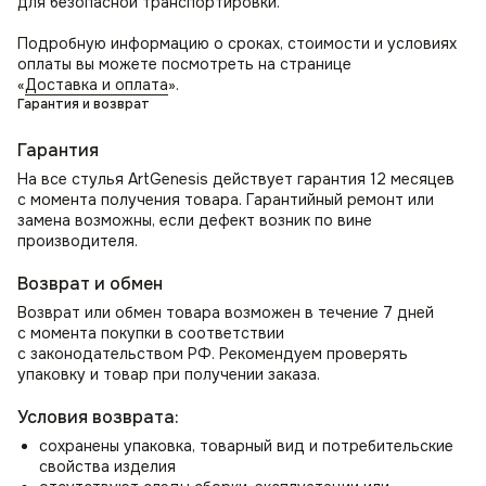
для безопасной транспортировки.
Стильное интерьерное решение! Атмосферу уюта и
комфорта в вашем доме или офисе. Идеальный выбор для
Подробную информацию о сроках, стоимости и условиях
тех, кто ценит удобство и стиль.
оплаты вы можете посмотреть на странице
«
Доставка и оплата
».
Гарантия и возврат
Гарантия
На все стулья ArtGenesis действует гарантия 12 месяцев
с момента получения товара. Гарантийный ремонт или
замена возможны, если дефект возник по вине
производителя.
Возврат и обмен
Возврат или обмен товара возможен в течение 7 дней
с момента покупки в соответствии
с законодательством РФ. Рекомендуем проверять
упаковку и товар при получении заказа.
Условия возврата:
сохранены упаковка, товарный вид и потребительские
свойства изделия