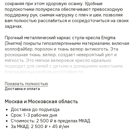
сохраняя при этом здоровую осанку. Удобные
подлокотники полукресла обеспечивают превосходную
поддержку рук, снимая нагрузку с плеч и шеи, позволяя
вам полностью расслабиться и сосредоточиться на своих
задачах.
Прочный металлический каркас стула-кресла Enigma
(Энигма) покрыты гипоаллергенными материалами, включая
холлофайбер, поролон и ткань велюр антикоготь. Эта
роскошная ткань, велюр, создает невероятный уют и
мягкость. Это мягкое велюровое кресло идеально
подходит для семей с детьми и домашними животными,
благодаря высокой износостойкости.
Кресло-стул для дома Enigma (Энигма) обладает
Показать полностью
вращающимся механизмом, который позволяет свободно
Доставка и оплата
поворачиваться вокруг своей оси на 360 градусов. Такой
поворотный механизм делает его идеальным выбором для
Москва и Московская область
использования в офисе, кабинете или домашней
Доставка до подъезда
библиотеке, где вам может потребоваться быстро и легко
Срок: 1−3 рабочих дня
изменить направление взгляда или общаться с людьми в
Стоимость: 2 500 ₽ в пределах МКАД
разных частях комнаты.
За МКАД: 2 500 ₽ + 45 ₽/км