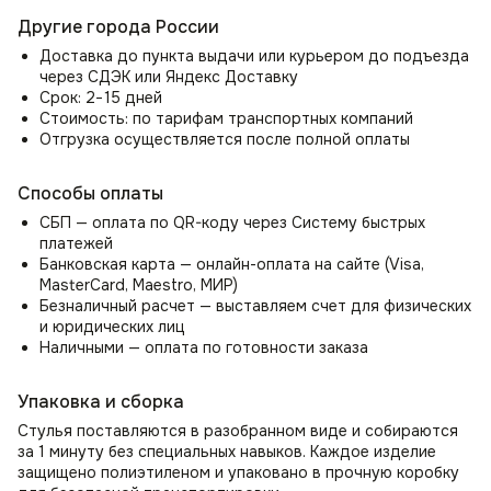
Преимущества:
Другие города России
Ткань обладает высоким уровнем износостойкости и
легко очищается, просто протрите его влажными
Доставка до пункта выдачи или курьером до подъезда
салфетками, а сильные загрязнения удалите мыльным
через СДЭК или Яндекс Доставку
раствором.
Срок: 2−15 дней
Идеальны как стулья кухонные, обеденные, барные,
Стоимость: по тарифам транспортных компаний
косметические, будуарные, стулья для ресторана, для
Отгрузка осуществляется после полной оплаты
кафе, для салона красоты, для маникюрного кабинета,
для офиса, для парикмахерской, а так же как стул для
Способы оплаты
кухни, как мягкие стулья. Так же можно использовать
как стул обеденный, офисный, барный, косметический,
СБП — оплата по QR-коду через Систему быстрых
прикроватный, будуарный, полубарный стул.
платежей
Куда бы Вы не поставили наш обеденный стул на кухню,
Банковская карта — онлайн-оплата на сайте (Visa,
в гостиную, в спальню, в зал, в прихожую, в коридор, в
MasterCard, Maestro, МИР)
ванную, в спальную или детскую комнату - он будет
Безналичный расчет — выставляем счет для физических
тем предметом интерьера, который все преобразит.
и юридических лиц
Комфортное полукресло для дома, квартиры, офиса,
Наличными — оплата по готовности заказа
ресторана.
Чехол не съемный, обратите внимание данная модель
Упаковка и сборка
без чехлов на ножках, так же в нашем магазине имеется
данная модель с белыми ножками и черными.
Стулья поставляются в разобранном виде и собираются
Ножки - прочный металл не гнутся не деформируются.
за 1 минуту без специальных навыков. Каждое изделие
защищено полиэтиленом и упаковано в прочную коробку