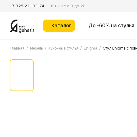
пн — вс с 9 до 21
+7 925 221-03-74
Каталог
До -60% на стулья
Главная
/
Мебель
/
Кухонные стулья
/
Enigma
/
Стул Enigma с по