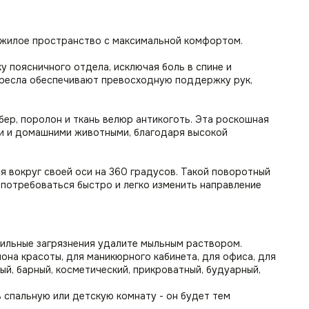
и жилое пространство с максимальной комфортом.
 поясничного отдела, исключая боль в спине и
кресла обеспечивают превосходную поддержку рук,
бер, поролон и ткань велюр антикоготь. Эта роскошная
ми и домашними животными, благодаря высокой
 вокруг своей оси на 360 градусов. Такой поворотный
 потребоваться быстро и легко изменить направление
сильные загрязнения удалите мыльным раствором.
лона красоты, для маникюрного кабинета, для офиса, для
ный, барный, косметический, прикроватный, будуарный,
 в спальную или детскую комнату - он будет тем