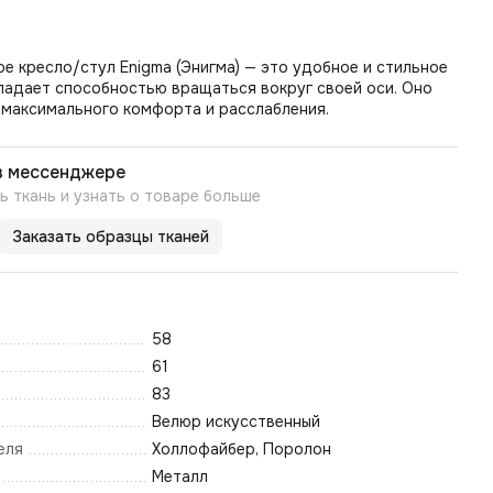
 кресло/стул Enigma (Энигма) — это удобное и стильное
ладает способностью вращаться вокруг своей оси. Оно
 максимального комфорта и расслабления.
в мессенджере
 ткань и узнать о товаре больше
Заказать образцы тканей
58
61
83
Велюр искусственный
еля
Холлофайбер, Поролон
Металл