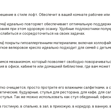
решение в стиле лофт. Обеспечит в вашей комнате рабочее ил
гма) идеально повторяет обеспечивает оптимальную поддержку
раняя при этом здоровую осанку. Удобные подлокотники полу
сслабиться и сосредоточиться на своих задачах.
ма) покрыты гипоаллергенными материалами, включая холлофай
мягкое велюровое кресло идеально подходит для семей с деть
имся механизмом, который позволяет свободно поворачиваться
я в офисе, кабинете или домашней библиотеке, где вам может
гко очищается, просто протрите его влажными салфетками, а 
етические, будуарные, стулья для ресторана, для кафе, для са
ие стулья. Так же можно использовать как стул обеденный, офис
 гостиную, в спальню, в зал, в прихожую, в коридор, в ванную,