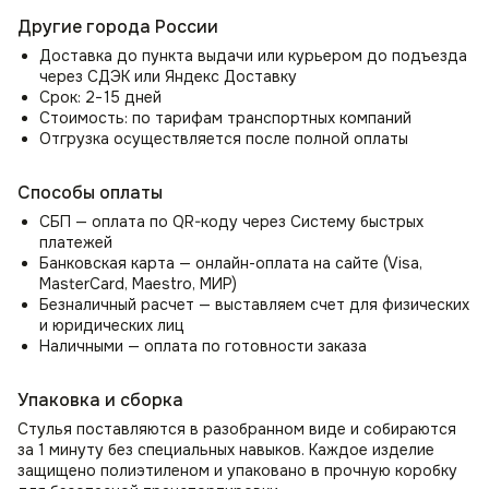
Преимущества:
Другие города России
Ткань обладает высоким уровнем износостойкости и
легко очищается, просто протрите его влажными
Доставка до пункта выдачи или курьером до подъезда
салфетками, а сильные загрязнения удалите мыльным
через СДЭК или Яндекс Доставку
раствором.
Срок: 2−15 дней
Идеальны как стулья кухонные, обеденные, барные,
Стоимость: по тарифам транспортных компаний
косметические, будуарные, стулья для ресторана, для
Отгрузка осуществляется после полной оплаты
кафе, для салона красоты, для маникюрного кабинета,
для офиса, для парикмахерской, а так же как стул для
Способы оплаты
кухни, как мягкие стулья. Так же можно использовать
как стул обеденный, офисный, барный, косметический,
СБП — оплата по QR-коду через Систему быстрых
прикроватный, будуарный, полубарный стул.
платежей
Куда бы Вы не поставили наш обеденный стул на кухню,
Банковская карта — онлайн-оплата на сайте (Visa,
в гостиную, в спальню, в зал, в прихожую, в коридор, в
MasterCard, Maestro, МИР)
ванную, в спальную или детскую комнату - он будет
Безналичный расчет — выставляем счет для физических
тем предметом интерьера, который все преобразит.
и юридических лиц
Комфортное полукресло для дома, квартиры, офиса,
Наличными — оплата по готовности заказа
ресторана.
Чехол не съемный, обратите внимание данная модель
Упаковка и сборка
без чехлов на ножках, так же в нашем магазине имеется
данная модель с белыми ножками и черными.
Стулья поставляются в разобранном виде и собираются
Ножки - прочный металл не гнутся не деформируются.
за 1 минуту без специальных навыков. Каждое изделие
защищено полиэтиленом и упаковано в прочную коробку