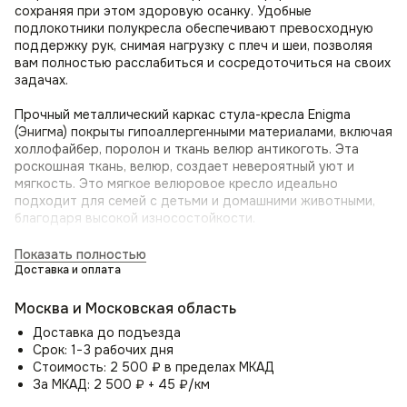
сохраняя при этом здоровую осанку. Удобные
подлокотники полукресла обеспечивают превосходную
поддержку рук, снимая нагрузку с плеч и шеи, позволяя
вам полностью расслабиться и сосредоточиться на своих
задачах.
Прочный металлический каркас стула-кресла Enigma
(Энигма) покрыты гипоаллергенными материалами, включая
холлофайбер, поролон и ткань велюр антикоготь. Эта
роскошная ткань, велюр, создает невероятный уют и
мягкость. Это мягкое велюровое кресло идеально
подходит для семей с детьми и домашними животными,
благодаря высокой износостойкости.
Кресло-стул для дома Enigma (Энигма) обладает
Показать полностью
вращающимся механизмом, который позволяет свободно
Доставка и оплата
поворачиваться вокруг своей оси на 360 градусов. Такой
поворотный механизм делает его идеальным выбором для
Москва и Московская область
использования в офисе, кабинете или домашней
Доставка до подъезда
библиотеке, где вам может потребоваться быстро и легко
Срок: 1−3 рабочих дня
изменить направление взгляда или общаться с людьми в
Стоимость: 2 500 ₽ в пределах МКАД
разных частях комнаты.
За МКАД: 2 500 ₽ + 45 ₽/км