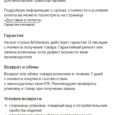
для безопасной транспортировки.
Стильное интерьерное решение! Атмосферу уюта и
комфорта в вашем доме или офисе. Идеальный выбор для
Подробную информацию о сроках, стоимости и условиях
тех, кто ценит удобство и стиль.
оплаты вы можете посмотреть на странице
«
Доставка и оплата
».
Гарантия и возврат
Гарантия
На все стулья ArtGenesis действует гарантия 12 месяцев
с момента получения товара. Гарантийный ремонт или
замена возможны, если дефект возник по вине
производителя.
Возврат и обмен
Возврат или обмен товара возможен в течение 7 дней
с момента покупки в соответствии
с законодательством РФ. Рекомендуем проверять
упаковку и товар при получении заказа.
Условия возврата:
сохранены упаковка, товарный вид и потребительские
свойства изделия