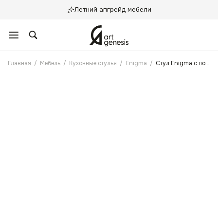
Летний апгрейд мебели
Главная
/
Мебель
/
Кухонные стулья
/
Enigma
/
Стул Enigma с поворотным механизмом Зеленый