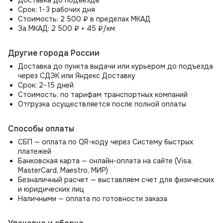
💎 Роскошные материалы и стильная отделка
Срок: 1−3 рабочих дня
Элитная ткань — муаровый шенилл с благородным
Стоимость: 2 500 ₽ в пределах МКАД
переливом и бархатистой текстурой.
За МКАД: 2 500 ₽ + 45 ₽/км
Флисовая подложка — дополнительная мягкость
и увеличенный срок службы.
Другие города России
Устойчивость к загрязнениям — легко чистится
пылесосом или влажной салфеткой.
Доставка до пункта выдачи или курьером до подъезда
через СДЭК или Яндекс Доставку
Срок: 2−15 дней
🏆 Где использовать стул Gucci?
Стоимость: по тарифам транспортных компаний
✔ Дом — гостиная, столовая, кабинет, спальня,
Отгрузка осуществляется после полной оплаты
гардеробная.
✔ Офис — рабочие места, переговорные, ресепшн, зоны
Способы оплаты
ожидания.
✔ HoReCa — рестораны, кафе, бары, лаунж-зоны, веранды.
СБП — оплата по QR-коду через Систему быстрых
✔ Общественные пространства — бутики, салоны красоты,
платежей
коворкинги, отели.
Банковская карта — онлайн-оплата на сайте (Visa,
✔ Премиум-сегмент — кабинеты руководителей,
MasterCard, Maestro, МИР)
дизайнерские студии, showroom.
Безналичный расчет — выставляем счет для физических
и юридических лиц
🔍 Почему стоит купить стул Gucci?
Наличными — оплата по готовности заказа
✅ Стиль и статус — дизайн, который подчеркивает вкус
владельца.