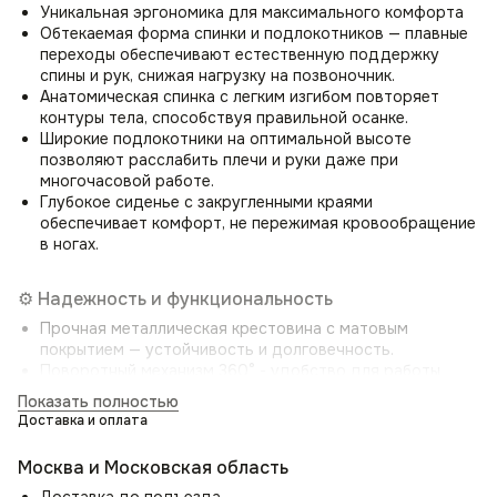
Уникальная эргономика для максимального комфорта
Обтекаемая форма спинки и подлокотников — плавные
переходы обеспечивают естественную поддержку
спины и рук, снижая нагрузку на позвоночник.
Анатомическая спинка с легким изгибом повторяет
контуры тела, способствуя правильной осанке.
Широкие подлокотники на оптимальной высоте
позволяют расслабить плечи и руки даже при
многочасовой работе.
Глубокое сиденье с закругленными краями
обеспечивает комфорт, не пережимая кровообращение
в ногах.
⚙️ Надежность и функциональность
Прочная металлическая крестовина с матовым
покрытием — устойчивость и долговечность.
Поворотный механизм 360° - удобство для работы
за столом и общения.
Показать полностью
Высокий ресурс износостойкости — обивка
Доставка и оплата
выдерживает 100 000+ циклов (по Мартиндейлу), что
делает стул пригодным для общественных мест.
Москва и Московская область
Доставка до подъезда