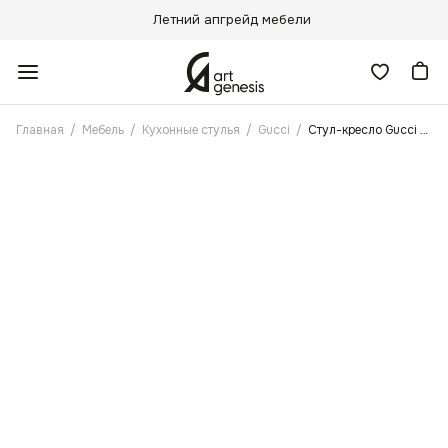
Летний апгрейд мебели
Главная
/
Мебель
/
Кухонные стулья
/
Gucci
/
Стул-кресло Gucci Темно-Серый с поворотным механизмом, Белые ножки