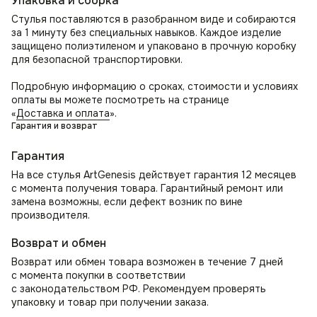
Упаковка и сборка
✅ Комфорт на первом месте — продуманная эргономика
Стулья поставляются в разобранном виде и собираются
для здоровья спины.
за 1 минуту без специальных навыков. Каждое изделие
✅ Долговечность — износостойкие материалы и прочная
защищено полиэтиленом и упаковано в прочную коробку
конструкция.
для безопасной транспортировки.
✅ Универсальность — впишется в любой современный
интерьер.
Подробную информацию о сроках, стоимости и условиях
оплаты вы можете посмотреть на странице
Стул Gucci — безупречный выбор для тех, кто ценит
«
Доставка и оплата
».
комфорт, стиль и качество! 🚀
Гарантия и возврат
Гарантия
На все стулья ArtGenesis действует гарантия 12 месяцев
с момента получения товара. Гарантийный ремонт или
замена возможны, если дефект возник по вине
производителя.
Возврат и обмен
Возврат или обмен товара возможен в течение 7 дней
с момента покупки в соответствии
с законодательством РФ. Рекомендуем проверять
упаковку и товар при получении заказа.