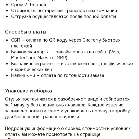
Срок: 2−15 дней
🏆 Где использовать стул Gucci?
Стоимость: по тарифам транспортных компаний
✔ Дом — гостиная, столовая, кабинет, спальня,
Отгрузка осуществляется после полной оплаты
гардеробная.
✔ Офис — рабочие места, переговорные, ресепшн, зоны
Способы оплаты
ожидания.
✔ HoReCa — рестораны, кафе, бары, лаунж-зоны, веранды.
СБП — оплата по QR-коду через Систему быстрых
✔ Общественные пространства — бутики, салоны красоты,
платежей
коворкинги, отели.
Банковская карта — онлайн-оплата на сайте (Visa,
✔ Премиум-сегмент — кабинеты руководителей,
MasterCard, Maestro, МИР)
дизайнерские студии, showroom.
Безналичный расчет — выставляем счет для физических
и юридических лиц
🔍 Почему стоит купить стул Gucci?
Наличными — оплата по готовности заказа
✅ Стиль и статус — дизайн, который подчеркивает вкус
владельца.
Упаковка и сборка
✅ Комфорт на первом месте — продуманная эргономика
Стулья поставляются в разобранном виде и собираются
для здоровья спины.
за 1 минуту без специальных навыков. Каждое изделие
✅ Долговечность — износостойкие материалы и прочная
защищено полиэтиленом и упаковано в прочную коробку
конструкция.
для безопасной транспортировки.
✅ Универсальность — впишется в любой современный
интерьер.
Подробную информацию о сроках, стоимости и условиях
оплаты вы можете посмотреть на странице
Стул Gucci — безупречный выбор для тех, кто ценит