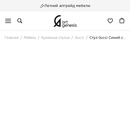
Летний апгрейд мебели
Главная
/
Мебель
/
Кухонные стулья
/
Gucci
/
Стул Gucci Синий с поворотным механизмом, Черные ножки