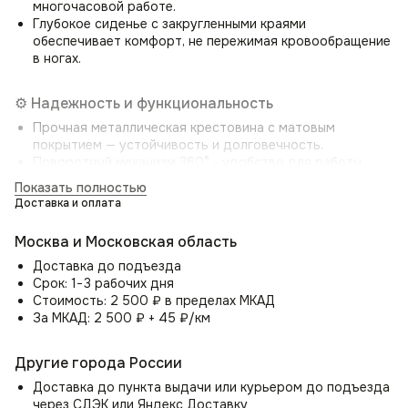
многочасовой работе.
Глубокое сиденье с закругленными краями
обеспечивает комфорт, не пережимая кровообращение
в ногах.
⚙️ Надежность и функциональность
Прочная металлическая крестовина с матовым
покрытием — устойчивость и долговечность.
Поворотный механизм 360° - удобство для работы
за столом и общения.
Показать полностью
Высокий ресурс износостойкости — обивка
Доставка и оплата
выдерживает 100 000+ циклов (по Мартиндейлу), что
делает стул пригодным для общественных мест.
Москва и Московская область
Доставка до подъезда
💎 Роскошные материалы и стильная отделка
Срок: 1−3 рабочих дня
Элитная ткань — муаровый шенилл с благородным
Стоимость: 2 500 ₽ в пределах МКАД
переливом и бархатистой текстурой.
За МКАД: 2 500 ₽ + 45 ₽/км
Флисовая подложка — дополнительная мягкость
и увеличенный срок службы.
Другие города России
Устойчивость к загрязнениям — легко чистится
пылесосом или влажной салфеткой.
Доставка до пункта выдачи или курьером до подъезда
через СДЭК или Яндекс Доставку