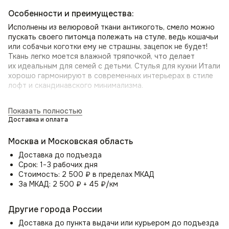
Особенности и преимущества:
Исполнены из велюровой ткани антикоготь, смело можно
пускать своего питомца полежать на стуле, ведь кошачьи
или собачьи коготки ему не страшны, зацепок не будет!
Ткань легко моется влажной тряпочкой, что делает
их идеальным для семей с детьми. Стулья для кухни Итали
хорошо гармонируют в современных интерьерах в стиле
лофт и скандинавского минимализма.
Цветовая гамма стула со спинкой Итали включает в себя
Показать полностью
различные оттенки под любой вкус. Сиденье и спинка
Доставка и оплата
стула наполнены поролоном, обеспечивающим комфорт
и поддержку. А универсальный стиль делает его удобным
Москва и Московская область
для перестановки в разные места вашего дома.
Доставка до подъезда
Стулья на кухню или столовую
Срок: 1−3 рабочих дня
Стоимость: 2 500 ₽ в пределах МКАД
Могут служить как дизайнерский стул на кухню
За МКАД: 2 500 ₽ + 45 ₽/км
и дополнением к обеденному столу. Также отличный
выбор для стульев со спинкой в кафе или ресторан.
Приобретите дизайнерский стул Boston сегодня
Другие города России
и наслаждайтесь исключительным стилем, комфортом
Доставка до пункта выдачи или курьером до подъезда
и универсальностью в любом пространстве.