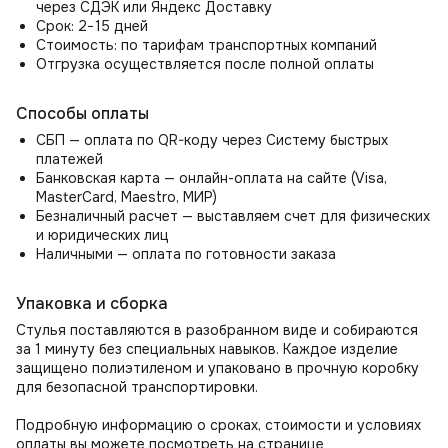
через СДЭК или Яндекс Доставку
Срок: 2−15 дней
Стул в гостиную, спальню
Стоимость: по тарифам транспортных компаний
Организуйте удобное место для отдыха с помощью стула
Отгрузка осуществляется после полной оплаты
в гостиную. Как стул для спальни может стать местом для
чтения утреннего просмотра новостей или
Способы оплаты
использоваться как стул для туалетного столика.
Прекрасно впишется в зал или прихожую как элемент
СБП — оплата по QR-коду через Систему быстрых
декора и место ожидания.
платежей
Банковская карта — онлайн-оплата на сайте (Visa,
MasterCard, Maestro, МИР)
Безналичный расчет — выставляем счет для физических
и юридических лиц
Наличными — оплата по готовности заказа
Упаковка и сборка
Стулья поставляются в разобранном виде и собираются
за 1 минуту без специальных навыков. Каждое изделие
защищено полиэтиленом и упаковано в прочную коробку
для безопасной транспортировки.
Подробную информацию о сроках, стоимости и условиях
оплаты вы можете посмотреть на странице