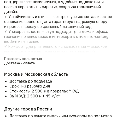
поддерживает позвоночник, а удобные подлокотники
плавно переходят в сиденье, создавая гармоничный
дизайн.
✔ Устойчивость и стиль — четырехлучевое металлическое
основание черного цвета гарантирует надежную опору
и придает креслу современный лаконичный вид.
✔ Универсальность — стул подходит для дома и офиса,
гармонично вписываясь в интерьеры в стиле mid-century
modern и не только.
✔ Комфорт для длительного использования — широкое
мягкое сиденье и высокая спинка с вертикальной
строчкой обеспечивают удобство во время работы или
Показать полностью
отдыха.
Доставка и оплата
Где использовать?
Москва и Московская область
🏠 Дом — отличное решение для гостиной, кабинета,
Доставка до подъезда
спальни или столовой.
Срок: 1−3 рабочих дня
💼 Офис — подойдет для рабочих кабинетов,
Стоимость: 2 500 ₽ в пределах МКАД
переговорных и лаунж-зон.
За МКАД: 2 500 ₽ + 45 ₽/км
☕ Кафе и коворкинги — благодаря износостойкости
материала стул станет практичным выбором для
общественных пространств.
Другие города России
Доставка до пункта выдачи или курьером до подъезда