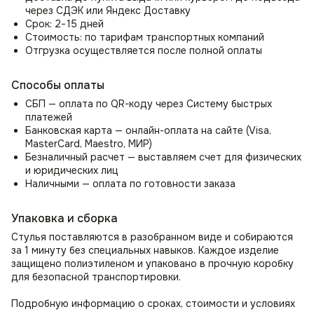
Стул Лео отличается продуманными деталями:
через СДЭК или Яндекс Доставку
Аккуратные швы и трехсекционная спинка добавляют
Срок: 2−15 дней
визуальную глубину.
Стоимость: по тарифам транспортных компаний
Закругленные подлокотники и конические ножки
Отгрузка осуществляется после полной оплаты
усиливают эстетику.
Богатая цветовая гамма позволяет легко
Способы оплаты
комбинировать кресло с разными стилями интерьера.
СБП — оплата по QR-коду через Систему быстрых
платежей
Идеально для тех, кто ценит:
Банковская карта — онлайн-оплата на сайте (Visa,
🔹 Комфорт — удобная посадка для работы и отдыха.
MasterCard, Maestro, МИР)
🔹 Качество — долговечные материалы и надежная
Безналичный расчет — выставляем счет для физических
конструкция.
и юридических лиц
🔹 Стиль — современный дизайн, который украсит любое
Наличными — оплата по готовности заказа
пространство.
Упаковка и сборка
Стул Лео — безупречное сочетание функциональности
и элегантности!
Стулья поставляются в разобранном виде и собираются
за 1 минуту без специальных навыков. Каждое изделие
защищено полиэтиленом и упаковано в прочную коробку
для безопасной транспортировки.
Подробную информацию о сроках, стоимости и условиях