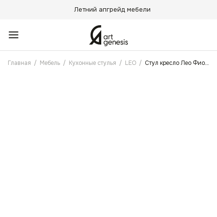
Летний апгрейд мебели
Главная
/
Мебель
/
Кухонные стулья
/
LEO
/
Стул кресло Лео Фиолетовый с поворотным механизмом, Черные ножки