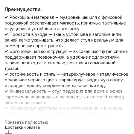
Преимущества:
✔ Роскошный материал — муаровый шенилл с флисовой
подложкой обеспечивает мягкость, приятные тактильные
ощущения и устойчивость к износу.
✔ Простота в уходе — ткань устойчива к загрязнениям,
за ней легко ухаживать, что делает стул идеальным для
коммерческих пространств.
✔ Эргономичная конструкция — высокая изогнутая спинка
поддерживает позвоночник, а удобные подлокотники
плавно переходят в сиденье, создавая гармоничный
дизайн.
✔ Устойчивость и стиль — четырехлучевое металлическое
основание черного цвета гарантирует надежную опору
и придает креслу современный лаконичный вид.
✔ Универсальность — стул подходит для дома и офиса,
гармонично вписываясь в интерьеры в стиле mid-century
modern и не только.
✔ Комфорт для длительного использования — широкое
мягкое сиденье и высокая спинка с вертикальной
строчкой обеспечивают удобство во время работы или
Показать полностью
отдыха.
Доставка и оплата