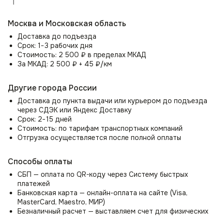
Где использовать?
🏠 Дом — отличное решение для гостиной, кабинета,
Москва и Московская область
спальни или столовой.
💼 Офис — подойдет для рабочих кабинетов,
Доставка до подъезда
переговорных и лаунж-зон.
Срок: 1−3 рабочих дня
☕ Кафе и коворкинги — благодаря износостойкости
Стоимость: 2 500 ₽ в пределах МКАД
материала стул станет практичным выбором для
За МКАД: 2 500 ₽ + 45 ₽/км
общественных пространств.
Другие города России
Стул Лео отличается продуманными деталями:
Доставка до пункта выдачи или курьером до подъезда
Аккуратные швы и трехсекционная спинка добавляют
через СДЭК или Яндекс Доставку
визуальную глубину.
Срок: 2−15 дней
Закругленные подлокотники и конические ножки
Стоимость: по тарифам транспортных компаний
усиливают эстетику.
Отгрузка осуществляется после полной оплаты
Богатая цветовая гамма позволяет легко
комбинировать кресло с разными стилями интерьера.
Способы оплаты
Идеально для тех, кто ценит:
СБП — оплата по QR-коду через Систему быстрых
платежей
🔹 Комфорт — удобная посадка для работы и отдыха.
Банковская карта — онлайн-оплата на сайте (Visa,
🔹 Качество — долговечные материалы и надежная
MasterCard, Maestro, МИР)
конструкция.
Безналичный расчет — выставляем счет для физических
🔹 Стиль — современный дизайн, который украсит любое