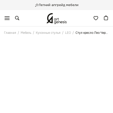
Летний апгрейд мебели
Главная
/
Мебель
/
Кухонные стулья
/
LEO
/
Стул кресло Лео Черный велюр с поворотным механизмом, Черные ножки