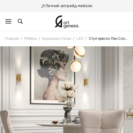
Летний апгрейд мебели
Главная
/
Мебель
/
Кухонные стулья
/
LEO
/
Стул кресло Лео Слоновая кость с поворотным механизмом, Золотые ножки