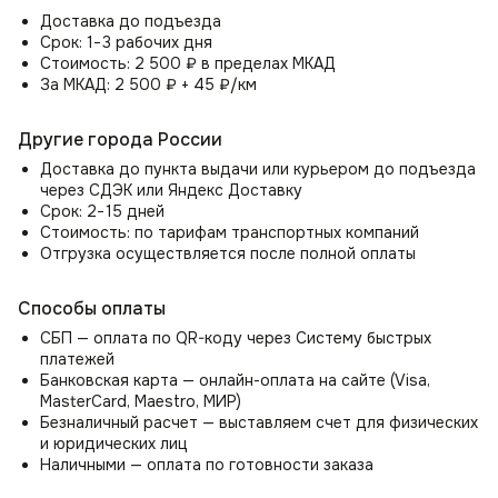
🏠 Дом — отличное решение для гостиной, кабинета,
Доставка до подъезда
спальни или столовой.
Срок: 1−3 рабочих дня
💼 Офис — подойдет для рабочих кабинетов,
Стоимость: 2 500 ₽ в пределах МКАД
переговорных и лаунж-зон.
За МКАД: 2 500 ₽ + 45 ₽/км
☕ Кафе и коворкинги — благодаря износостойкости
материала стул станет практичным выбором для
общественных пространств.
Другие города России
Доставка до пункта выдачи или курьером до подъезда
Стул Лео отличается продуманными деталями:
через СДЭК или Яндекс Доставку
Аккуратные швы и трехсекционная спинка добавляют
Срок: 2−15 дней
визуальную глубину.
Стоимость: по тарифам транспортных компаний
Закругленные подлокотники и конические ножки
Отгрузка осуществляется после полной оплаты
усиливают эстетику.
Богатая цветовая гамма позволяет легко
Способы оплаты
комбинировать кресло с разными стилями интерьера.
СБП — оплата по QR-коду через Систему быстрых
платежей
Идеально для тех, кто ценит:
Банковская карта — онлайн-оплата на сайте (Visa,
🔹 Комфорт — удобная посадка для работы и отдыха.
MasterCard, Maestro, МИР)
🔹 Качество — долговечные материалы и надежная
Безналичный расчет — выставляем счет для физических
конструкция.
и юридических лиц
🔹 Стиль — современный дизайн, который украсит любое
Наличными — оплата по готовности заказа
пространство.