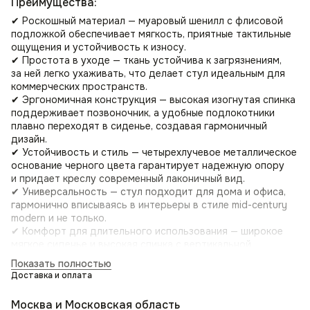
Преимущества:
✔ Роскошный материал — муаровый шенилл с флисовой
подложкой обеспечивает мягкость, приятные тактильные
ощущения и устойчивость к износу.
✔ Простота в уходе — ткань устойчива к загрязнениям,
за ней легко ухаживать, что делает стул идеальным для
коммерческих пространств.
✔ Эргономичная конструкция — высокая изогнутая спинка
поддерживает позвоночник, а удобные подлокотники
плавно переходят в сиденье, создавая гармоничный
дизайн.
✔ Устойчивость и стиль — четырехлучевое металлическое
основание черного цвета гарантирует надежную опору
и придает креслу современный лаконичный вид.
✔ Универсальность — стул подходит для дома и офиса,
гармонично вписываясь в интерьеры в стиле mid-century
modern и не только.
✔ Комфорт для длительного использования — широкое
мягкое сиденье и высокая спинка с вертикальной
строчкой обеспечивают удобство во время работы или
Показать полностью
отдыха.
Доставка и оплата
Где использовать?
Москва и Московская область