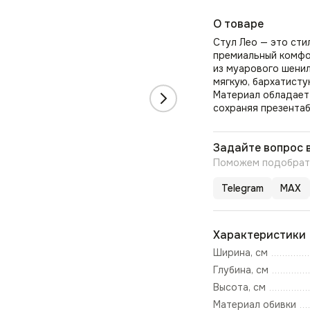
О товаре
Стул Лео — это ст
премиальный комфо
из муарового шени
мягкую, бархатист
Материал обладает
сохраняя презентаб
Задайте вопрос 
Поможем подобрать
Telegram
MAX
Характеристики
Ширина, см
Глубина, см
Высота, см
Материал обивки