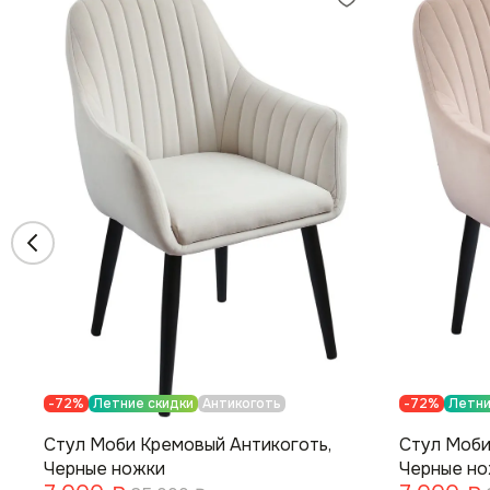
-72%
Летние скидки
Антикоготь
-72%
Летни
Стул Моби Кремовый Антикоготь,
Стул Моби
Черные ножки
Черные н