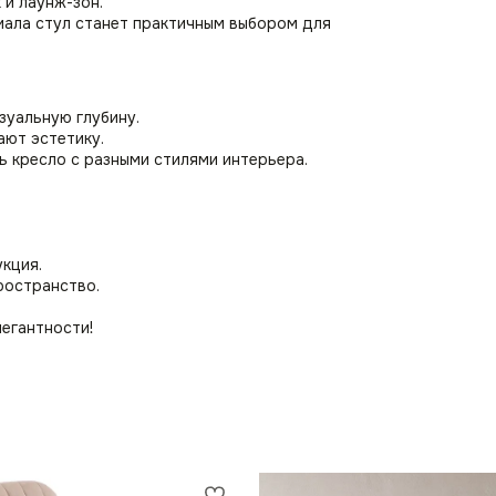
 и лаунж-зон.
иала стул станет практичным выбором для
зуальную глубину.
ают эстетику.
ь кресло с разными стилями интерьера.
кция.
ространство.
егантности!