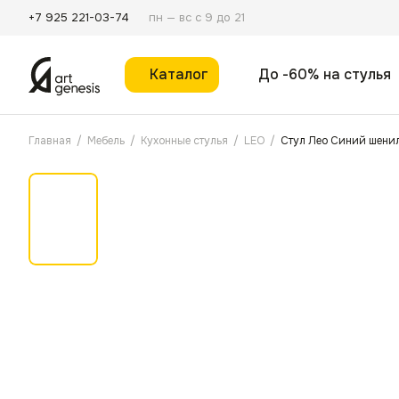
пн — вс с 9 до 21
+7 925 221-03-74
Каталог
До -60% на стулья
Главная
/
Мебель
/
Кухонные стулья
/
LEO
/
Стул Лео Синий шени