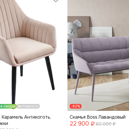
е скидки
Антикоготь
-62%
 Карамель Антикоготь,
Скамья Boss Лавандовый
22 900
ожки
₽
60 000
₽