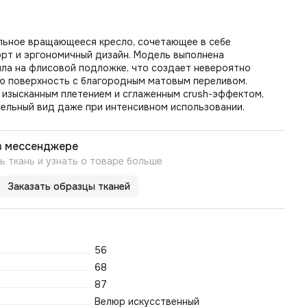
ильное вращающееся кресло, сочетающее в себе
рт и эргономичный дизайн. Модель выполнена
лла на флисовой подложке, что создает невероятно
ую поверхность с благородным матовым переливом.
 изысканным плетением и сглаженным crush-эффектом,
ельный вид даже при интенсивном использовании.
в мессенджере
 ткань и узнать о товаре больше
Заказать образцы тканей
56
68
87
Велюр искусственный