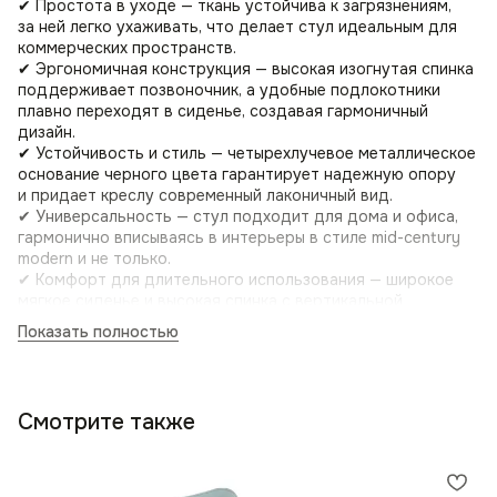
✔ Простота в уходе — ткань устойчива к загрязнениям,
за ней легко ухаживать, что делает стул идеальным для
коммерческих пространств.
✔ Эргономичная конструкция — высокая изогнутая спинка
поддерживает позвоночник, а удобные подлокотники
плавно переходят в сиденье, создавая гармоничный
дизайн.
✔ Устойчивость и стиль — четырехлучевое металлическое
основание черного цвета гарантирует надежную опору
и придает креслу современный лаконичный вид.
✔ Универсальность — стул подходит для дома и офиса,
гармонично вписываясь в интерьеры в стиле mid-century
modern и не только.
✔ Комфорт для длительного использования — широкое
мягкое сиденье и высокая спинка с вертикальной
строчкой обеспечивают удобство во время работы или
Показать полностью
отдыха.
Где использовать?
🏠 Дом — отличное решение для гостиной, кабинета,
Смотрите также
спальни или столовой.
💼 Офис — подойдет для рабочих кабинетов,
переговорных и лаунж-зон.