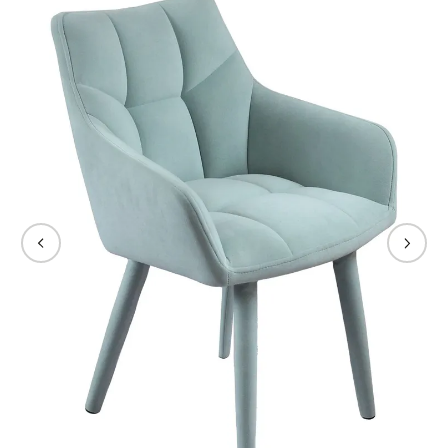
☕ Кафе и коворкинги — благодаря износостойкости
материала стул станет практичным выбором для
общественных пространств.
Стул Лео отличается продуманными деталями:
Аккуратные швы и трехсекционная спинка добавляют
визуальную глубину.
Закругленные подлокотники и конические ножки
усиливают эстетику.
Богатая цветовая гамма позволяет легко
комбинировать кресло с разными стилями интерьера.
Идеально для тех, кто ценит:
🔹 Комфорт — удобная посадка для работы и отдыха.
🔹 Качество — долговечные материалы и надежная
конструкция.
🔹 Стиль — современный дизайн, который украсит любое
пространство.
Стул Лео — безупречное сочетание функциональности
и элегантности!