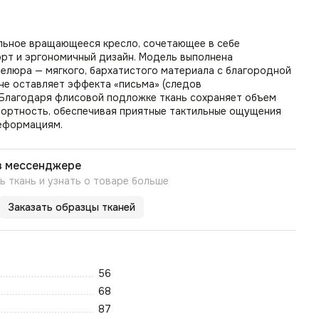
ильное вращающееся кресло, сочетающее в себе
рт и эргономичный дизайн. Модель выполнена
елюра — мягкого, бархатистого материала с благородной
не оставляет эффекта «письма» (следов
 Благодаря флисовой подложке ткань сохраняет объем
ортность, обеспечивая приятные тактильные ощущения
деформациям.
в мессенджере
 ткань и узнать о товаре больше
Заказать образцы тканей
56
68
87