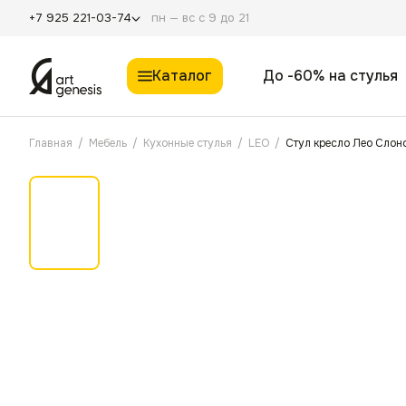
пн — вс с 9 до 21
+7 925 221-03-74
Каталог
До -60% на стулья
Главная
/
Мебель
/
Кухонные стулья
/
LEO
/
Стул кресло Лео Слон