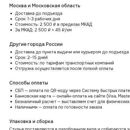
Стул Лео отличается продуманными деталями:
Москва и Московская область
Аккуратные швы и трехсекционная спинка добавляют ви
Доставка до подъезда
Закругленные подлокотники и конические ножки усилив
Срок: 1−3 рабочих дня
Богатая цветовая гамма позволяет легко комбинироват
Стоимость: 2 500 ₽ в пределах МКАД
За МКАД: 2 500 ₽ + 45 ₽/км
Идеально для тех, кто ценит:
Другие города России
🔹 Комфорт — удобная посадка для работы и отдыха.
🔹 Качество — долговечные материалы и надежная констру
Доставка до пункта выдачи или курьером до подъезда
🔹 Стиль — современный дизайн, который украсит любое п
Срок: 2−15 дней
Стоимость: по тарифам транспортных компаний
Стул Лео — безупречное сочетание функциональности и эл
Отгрузка осуществляется после полной оплаты
Способы оплаты
СБП — оплата по QR-коду через Систему быстрых плат
Банковская карта — онлайн-оплата на сайте (Visa, Maste
Безналичный расчет — выставляем счет для физических
Наличными — оплата по готовности заказа
Упаковка и сборка
Стулья поставляются в разобранном виде и собираются з