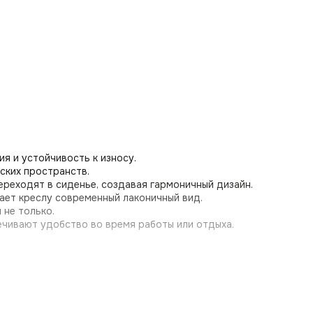
я и устойчивость к износу.
еских пространств.
реходят в сиденье, создавая гармоничный дизайн.
ает креслу современный лаконичный вид.
 не только.
ечивают удобство во время работы или отдыха.
ранств.