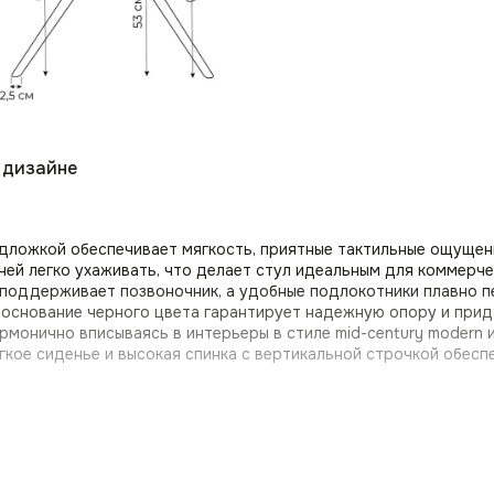
 дизайне
ложкой обеспечивает мягкость, приятные тактильные ощущени
 ней легко ухаживать, что делает стул идеальным для коммерч
 поддерживает позвоночник, а удобные подлокотники плавно пе
 основание черного цвета гарантирует надежную опору и прид
монично вписываясь в интерьеры в стиле mid-century modern и
кое сиденье и высокая спинка с вертикальной строчкой обесп
ни или столовой.
 и лаунж-зон.
иала стул станет практичным выбором для общественных прост