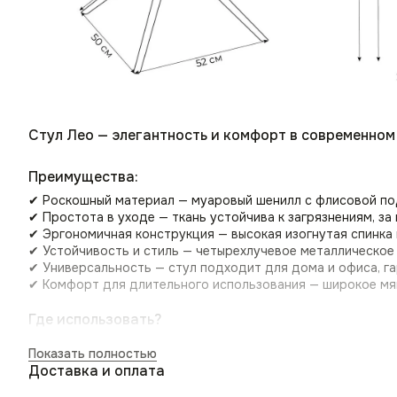
Стул Лео — элегантность и комфорт в современном
Преимущества:
✔ Роскошный материал — муаровый шенилл с флисовой под
✔ Простота в уходе — ткань устойчива к загрязнениям, за
✔ Эргономичная конструкция — высокая изогнутая спинка
✔ Устойчивость и стиль — четырехлучевое металлическое
✔ Универсальность — стул подходит для дома и офиса, гар
✔ Комфорт для длительного использования — широкое мяг
Где использовать?
🏠 Дом — отличное решение для гостиной, кабинета, спаль
Показать полностью
💼 Офис — подойдет для рабочих кабинетов, переговорных
Доставка и оплата
☕ Кафе и коворкинги — благодаря износостойкости матер