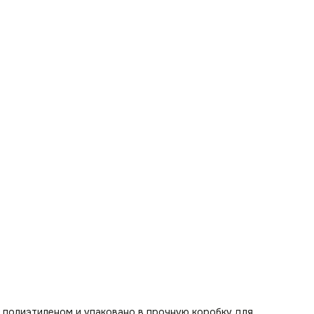
 полиэтиленом и упаковано в прочную коробку для