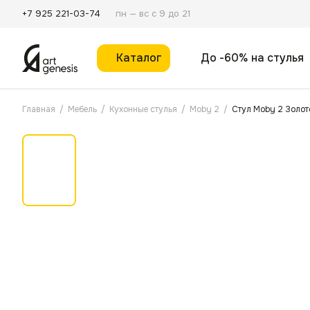
пн — вс с 9 до 21
+7 925 221-03-74
Каталог
До -60% на стулья
Главная
/
Мебель
/
Кухонные стулья
/
Moby 2
/
Стул Moby 2 Золот