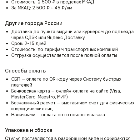
Стоимость: 2 500 ₽ в пределах МКАД
🏢 Офис или зал — элегантность и стиль.
За МКАД: 2 500 ₽ + 45 ₽/км
📚 Детская или студенческая комната — удобство для
учебы и творчества.
Другие города России
Кресло Moby — это не просто мебель, это инвестиция
Доставка до пункта выдачи или курьером до подъезда
в комфорт и стиль. Придайте своему интерьеру
через СДЭК или Яндекс Доставку
неповторимый шарм и уют с помощью этого изящного
Срок: 2−15 дней
кресла!
Стоимость: по тарифам транспортных компаний
Отгрузка осуществляется после полной оплаты
Способы оплаты
СБП — оплата по QR-коду через Систему быстрых
платежей
Банковская карта — онлайн-оплата на сайте (Visa,
MasterCard, Maestro, МИР)
Безналичный расчет — выставляем счет для физических
и юридических лиц
Наличными — оплата по готовности заказа
Упаковка и сборка
Стулья поставляются в разобранном виде и собираются