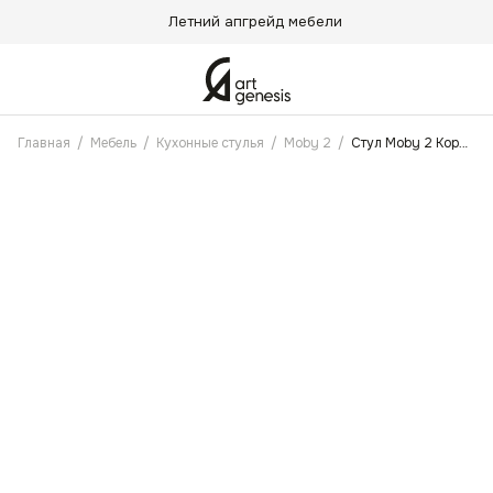
Летний апгрейд мебели
Главная
/
Мебель
/
Кухонные стулья
/
Moby 2
/
Стул Moby 2 Коричневый, бежевый, черный, Антикоготь, Черные ножки