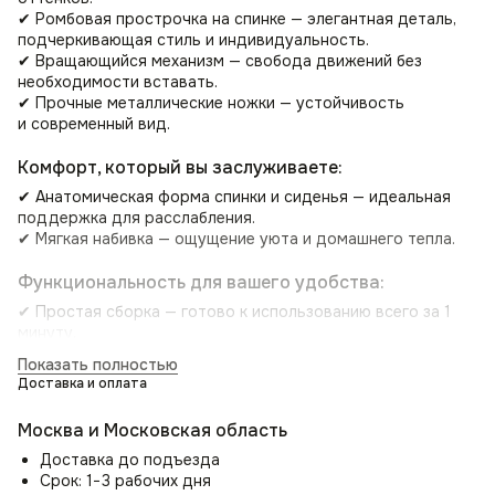
✔ Ромбовая прострочка на спинке — элегантная деталь,
подчеркивающая стиль и индивидуальность.
✔ Вращающийся механизм — свобода движений без
необходимости вставать.
✔ Прочные металлические ножки — устойчивость
и современный вид.
Комфорт, который вы заслуживаете:
✔ Анатомическая форма спинки и сиденья — идеальная
поддержка для расслабления.
✔ Мягкая набивка — ощущение уюта и домашнего тепла.
Функциональность для вашего удобства:
✔ Простая сборка — готово к использованию всего за 1
минуту.
✔ Легкий уход — микровелюр устойчив к загрязнениям.
Показать полностью
Доставка и оплата
Идеально для любого пространства:
🍽 Кухня — стильное дополнение к обеденной зоне.
Москва и Московская область
🛋 Гостиная — уютное место для отдыха и общения.
Доставка до подъезда
🛏 Спальня — уголок для чтения и релакса.
Срок: 1−3 рабочих дня
💼 Кабинет — комфорт для продуктивной работы.