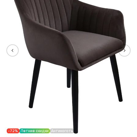
-72%
Летние скидки
Антикоготь