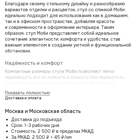
Благодаря своему стильному дизайну и разнообразию
вариантов отделки и расцветок, стул со спинкой Моби
идеально подходит для использования как в домашнем,
так и в офисном пространстве, добавляя красоты
и современности в оформление интерьера. Таким
образом, стул Моби представляет собой идеальное
сочетание элегантности, комфорта и удобства, став
важным элементом в создании уютной и функциональной
обстановки.
Надёжность и комфорт
Компактные размеры стула Моби позволяют легко
перемещать его из комнаты в комнату или переносить
в другое место, если это необходимо. Кроме того,
он легко монтируется и разбирается при необходимости.
Показать полностью
Не менее важным аспектом стула Моби является его
Доставка и оплата
эргономичный дизайн. Специально разработанная
изогнутая спинка стула обеспечивает правильное
Москва и Московская область
положение спины, а подлокотники обеспечивают
поддержку рук, снижая напряжение и усталость.
Доставка до подъезда
Срок: 1−3 рабочих дня
Цельносварной металлический каркас и прочные ножки
Стоимость: 2 500 ₽ в пределах МКАД
гарантируют долговечность и выдерживают значительные
За МКАД: 2 500 ₽ + 45 ₽/км