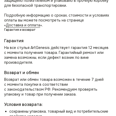
защищено полиэтиленом и упаковано в прочную коробку
красоты и современности в оформление интерьера
для безопасной транспортировки.
в стиле лофт. Может служить как дизайнерский стул
на кухню и дополнением к обеденному столу, в том числе
Подробную информацию о сроках, стоимости и условиях
для кафе и ресторанов. Организуйте удобное место для
оплаты вы можете посмотреть на странице
отдыха с помощью стула в гостиную.
«
Доставка и оплата
».
Гарантия и возврат
Как стул для спальни может стать местом для утреннего
просмотра новостей или использоваться как стул для
Гарантия
туалетного столика. Прекрасно впишется в зал или
На все стулья ArtGenesis действует гарантия 12 месяцев
прихожую как элемент декора и место ожидания.
с момента получения товара. Гарантийный ремонт или
В комнате школьника или студента создаст уютную
замена возможны, если дефект возник по вине
атмосферу для учебы и занятий, работы над проектами.
производителя.
В офисе отлично смотрится как кресло для переговорных,
приемных, а также в кабинете руководителя.
Возврат и обмен
Возврат или обмен товара возможен в течение 7 дней
с момента покупки в соответствии
с законодательством РФ. Рекомендуем проверять
упаковку и товар при получении заказа.
Условия возврата:
сохранены упаковка, товарный вид и потребительские