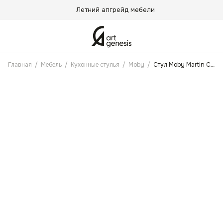
Летний апгрейд мебели
Главная
/
Мебель
/
Кухонные стулья
/
Moby
/
Стул Moby Martin Светло-серый Антикоготь, Черные ножки