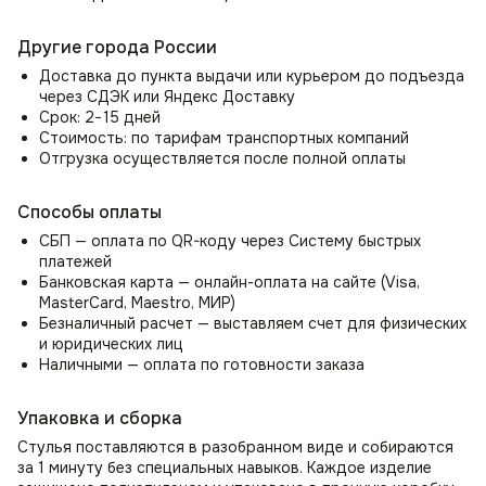
нагрузки до 150 кг. Стул со спинкой прослужит вам долгие
годы, сохраняя свой первоначальный вид и оставаясь
Другие города России
вашим любимым местом для отдыха и работы.
Доставка до пункта выдачи или курьером до подъезда
Практичность и лёгкий уход
через СДЭК или Яндекс Доставку
Срок: 2−15 дней
Специальная обработка ткани позволяет спокойно
Стоимость: по тарифам транспортных компаний
пускать домашних животных на стулья, не беспокоясь
Отгрузка осуществляется после полной оплаты
о порче обивки, т.к. ткань обладает эффектом —
антикоготь. Также ткань велюр легко моется влажной
тряпкой и не выгорает на солнце, что делает стулья
Способы оплаты
практичными и удобными в использовании. Мягкий стул
СБП — оплата по QR-коду через Систему быстрых
Моби идеально подходит для семей с детьми
платежей
и домашними животными, благодаря высокой
Банковская карта — онлайн-оплата на сайте (Visa,
износостойкости.
MasterCard, Maestro, МИР)
Безналичный расчет — выставляем счет для физических
Специальное пластиковые заглушки ножек предотвращает
и юридических лиц
царапины на полу, делая стул со спинкой Моби идеальным
Наличными — оплата по готовности заказа
выбором для любого помещения, независимо от типа
напольного покрытия.
Упаковка и сборка
Универсальное интерьерное решение
Стулья поставляются в разобранном виде и собираются
Стул Моби идеально подходит для использования как
за 1 минуту без специальных навыков. Каждое изделие
в домашнем, так и в офисном пространстве, добавляя