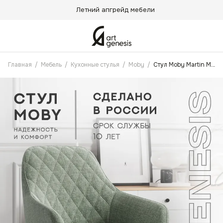
Летний апгрейд мебели
Главная
/
Мебель
/
Кухонные стулья
/
Moby
/
Стул Moby Martin Мятный Антикоготь, Черные ножки