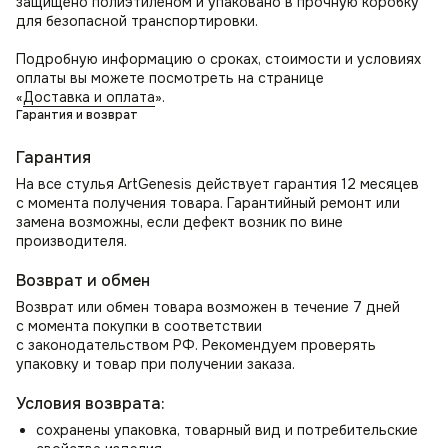
защищено полиэтиленом и упаковано в прочную коробку
красоты и современности в оформление интерьера
для безопасной транспортировки.
в стиле лофт. Может служить как дизайнерский стул
на кухню и дополнением к обеденному столу, в том числе
Подробную информацию о сроках, стоимости и условиях
для кафе и ресторанов. Организуйте удобное место для
оплаты вы можете посмотреть на странице
отдыха с помощью стула в гостиную.
«
Доставка и оплата
».
Гарантия и возврат
Как стул для спальни может стать местом для утреннего
просмотра новостей или использоваться как стул для
Гарантия
туалетного столика. Прекрасно впишется в зал или
На все стулья ArtGenesis действует гарантия 12 месяцев
прихожую как элемент декора и место ожидания.
с момента получения товара. Гарантийный ремонт или
В комнате школьника или студента создаст уютную
замена возможны, если дефект возник по вине
атмосферу для учебы и занятий, работы над проектами.
производителя.
В офисе отлично смотрится как кресло для переговорных,
приемных, а также в кабинете руководителя.
Возврат и обмен
Возврат или обмен товара возможен в течение 7 дней
с момента покупки в соответствии
с законодательством РФ. Рекомендуем проверять
упаковку и товар при получении заказа.
Условия возврата:
сохранены упаковка, товарный вид и потребительские