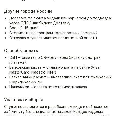
нагрузки до 150 кг. Стул со спинкой прослужит вам долгие
годы, сохраняя свой первоначальный вид и оставаясь
Другие города России
вашим любимым местом для отдыха и работы.
Доставка до пункта выдачи или курьером до подъезда
Практичность и лёгкий уход
через СДЭК или Яндекс Доставку
Срок: 2−15 дней
Специальная обработка ткани позволяет спокойно
Стоимость: по тарифам транспортных компаний
пускать домашних животных на стулья, не беспокоясь
Отгрузка осуществляется после полной оплаты
о порче обивки, т.к. ткань обладает эффектом —
антикоготь. Также ткань велюр легко моется влажной
тряпкой и не выгорает на солнце, что делает стулья
Способы оплаты
практичными и удобными в использовании. Мягкий стул
СБП — оплата по QR-коду через Систему быстрых
Моби идеально подходит для семей с детьми
платежей
и домашними животными, благодаря высокой
Банковская карта — онлайн-оплата на сайте (Visa,
износостойкости.
MasterCard, Maestro, МИР)
Безналичный расчет — выставляем счет для физических
Специальное пластиковые заглушки ножек предотвращает
и юридических лиц
царапины на полу, делая стул со спинкой Моби идеальным
Наличными — оплата по готовности заказа
выбором для любого помещения, независимо от типа
напольного покрытия.
Упаковка и сборка
Универсальное интерьерное решение
Стулья поставляются в разобранном виде и собираются
Стул Моби идеально подходит для использования как
за 1 минуту без специальных навыков. Каждое изделие
в домашнем, так и в офисном пространстве, добавляя