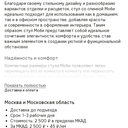
Благодаря своему стильному дизайну и разнообразию
вариантов отделки и расцветок, стул со спинкой Моби
идеально подходит для использования как в домашнем,
так и в офисном пространстве, добавляя красоты
и современности в оформление интерьера. Таким
образом, стул Моби представляет собой идеальное
сочетание элегантности, комфорта и удобства, став
важным элементом в создании уютной и функциональной
обстановки.
Надёжность и комфорт
Компактные размеры стула Моби позволяют легко
перемещать его из комнаты в комнату или переносить
в другое место, если это необходимо. Кроме того,
он легко монтируется и разбирается при необходимости.
Показать полностью
Не менее важным аспектом стула Моби является его
Доставка и оплата
эргономичный дизайн. Специально разработанная
изогнутая спинка стула обеспечивает правильное
Москва и Московская область
положение спины, а подлокотники обеспечивают
поддержку рук, снижая напряжение и усталость.
Доставка до подъезда
Срок: 1−3 рабочих дня
Цельносварной металлический каркас и прочные ножки
Стоимость: 2 500 ₽ в пределах МКАД
гарантируют долговечность и выдерживают значительные
За МКАД: 2 500 ₽ + 45 ₽/км