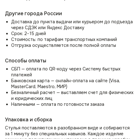
нагрузки до 150 кг. Стул со спинкой прослужит вам долгие
годы, сохраняя свой первоначальный вид и оставаясь
Другие города России
вашим любимым местом для отдыха и работы.
Доставка до пункта выдачи или курьером до подъезда
Практичность и лёгкий уход
через СДЭК или Яндекс Доставку
Срок: 2−15 дней
Специальная обработка ткани позволяет спокойно
Стоимость: по тарифам транспортных компаний
пускать домашних животных на стулья, не беспокоясь
Отгрузка осуществляется после полной оплаты
о порче обивки, т.к. ткань обладает эффектом —
антикоготь. Также ткань велюр легко моется влажной
тряпкой и не выгорает на солнце, что делает стулья
Способы оплаты
практичными и удобными в использовании. Мягкий стул
СБП — оплата по QR-коду через Систему быстрых
Моби идеально подходит для семей с детьми
платежей
и домашними животными, благодаря высокой
Банковская карта — онлайн-оплата на сайте (Visa,
износостойкости.
MasterCard, Maestro, МИР)
Безналичный расчет — выставляем счет для физических
Специальное пластиковые заглушки ножек предотвращает
и юридических лиц
царапины на полу, делая стул со спинкой Моби идеальным
Наличными — оплата по готовности заказа
выбором для любого помещения, независимо от типа
напольного покрытия.
Упаковка и сборка
Универсальное интерьерное решение
Стулья поставляются в разобранном виде и собираются
Стул Моби идеально подходит для использования как
за 1 минуту без специальных навыков. Каждое изделие
в домашнем, так и в офисном пространстве, добавляя