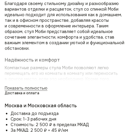
Благодаря своему стильному дизайну и разнообразию
вариантов отделки и расцветок, стул со спинкой Моби
идеально подходит для использования как в домашнем,
так и в офисном пространстве, добавляя красоты
и современности в оформление интерьера. Таким
образом, стул Моби представляет собой идеальное
сочетание элегантности, комфорта и удобства, став
важным элементом в создании уютной и функциональной
обстановки.
Надёжность и комфорт
Компактные размеры стула Моби позволяют легко
перемещать его из комнаты в комнату или переносить
в другое место, если это необходимо. Кроме того,
он легко монтируется и разбирается при необходимости.
Показать полностью
Не менее важным аспектом стула Моби является его
Доставка и оплата
эргономичный дизайн. Специально разработанная
изогнутая спинка стула обеспечивает правильное
Москва и Московская область
положение спины, а подлокотники обеспечивают
поддержку рук, снижая напряжение и усталость.
Доставка до подъезда
Срок: 1−3 рабочих дня
Цельносварной металлический каркас и прочные ножки
Стоимость: 2 500 ₽ в пределах МКАД
гарантируют долговечность и выдерживают значительные
За МКАД: 2 500 ₽ + 45 ₽/км