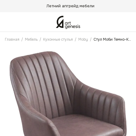
Летний апгрейд мебели
Главная
/
Мебель
/
Кухонные стулья
/
Moby
/
Стул Моби Темно-Коричневый Антикоготь Замшевый, Черные ножки