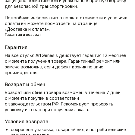
защищено полиэтиленом и упаковано в прочную коробку
красоты и современности в оформление интерьера
для безопасной транспортировки.
в стиле лофт. Может служить как дизайнерский стул
на кухню и дополнением к обеденному столу, в том числе
Подробную информацию о сроках, стоимости и условиях
для кафе и ресторанов. Организуйте удобное место для
оплаты вы можете посмотреть на странице
отдыха с помощью стула в гостиную.
«
Доставка и оплата
».
Гарантия и возврат
Как стул для спальни может стать местом для утреннего
просмотра новостей или использоваться как стул для
Гарантия
туалетного столика. Прекрасно впишется в зал или
На все стулья ArtGenesis действует гарантия 12 месяцев
прихожую как элемент декора и место ожидания.
с момента получения товара. Гарантийный ремонт или
В комнате школьника или студента создаст уютную
замена возможны, если дефект возник по вине
атмосферу для учебы и занятий, работы над проектами.
производителя.
В офисе отлично смотрится как кресло для переговорных,
приемных, а также в кабинете руководителя.
Возврат и обмен
Возврат или обмен товара возможен в течение 7 дней
с момента покупки в соответствии
с законодательством РФ. Рекомендуем проверять
упаковку и товар при получении заказа.
Условия возврата:
сохранены упаковка, товарный вид и потребительские