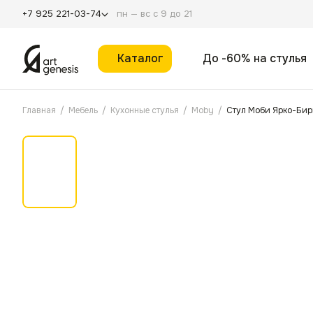
пн — вс с 9 до 21
+7 925 221-03-74
Каталог
До -60% на стулья
Главная
/
Мебель
/
Кухонные стулья
/
Moby
/
Стул Моби Ярко-Бир