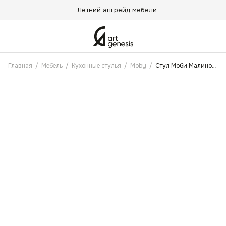
Летний апгрейд мебели
Главная
/
Мебель
/
Кухонные стулья
/
Moby
/
Стул Моби Малиново-Красный Антикоготь, Черные ножки