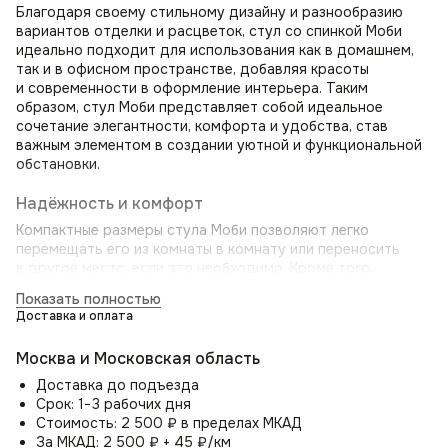
Благодаря своему стильному дизайну и разнообразию
вариантов отделки и расцветок, стул со спинкой Моби
идеально подходит для использования как в домашнем,
так и в офисном пространстве, добавляя красоты
и современности в оформление интерьера. Таким
образом, стул Моби представляет собой идеальное
сочетание элегантности, комфорта и удобства, став
важным элементом в создании уютной и функциональной
обстановки.
Надёжность и комфорт
Компактные размеры стула Моби позволяют легко
перемещать его из комнаты в комнату или переносить
в другое место, если это необходимо. Кроме того,
он легко монтируется и разбирается при необходимости.
Показать полностью
Не менее важным аспектом стула Моби является его
Доставка и оплата
эргономичный дизайн. Специально разработанная
изогнутая спинка стула обеспечивает правильное
Москва и Московская область
положение спины, а подлокотники обеспечивают
поддержку рук, снижая напряжение и усталость.
Доставка до подъезда
Срок: 1−3 рабочих дня
Цельносварной металлический каркас и прочные ножки
Стоимость: 2 500 ₽ в пределах МКАД
гарантируют долговечность и выдерживают значительные
За МКАД: 2 500 ₽ + 45 ₽/км