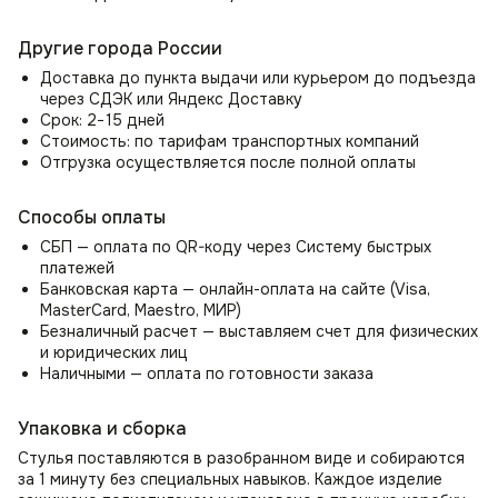
нагрузки до 150 кг. Стул со спинкой прослужит вам долгие
годы, сохраняя свой первоначальный вид и оставаясь
Другие города России
вашим любимым местом для отдыха и работы.
Доставка до пункта выдачи или курьером до подъезда
Практичность и лёгкий уход
через СДЭК или Яндекс Доставку
Срок: 2−15 дней
Специальная обработка ткани позволяет спокойно
Стоимость: по тарифам транспортных компаний
пускать домашних животных на стулья, не беспокоясь
Отгрузка осуществляется после полной оплаты
о порче обивки, т.к. ткань обладает эффектом —
антикоготь. Также ткань велюр легко моется влажной
тряпкой и не выгорает на солнце, что делает стулья
Способы оплаты
практичными и удобными в использовании. Мягкий стул
СБП — оплата по QR-коду через Систему быстрых
Моби идеально подходит для семей с детьми
платежей
и домашними животными, благодаря высокой
Банковская карта — онлайн-оплата на сайте (Visa,
износостойкости.
MasterCard, Maestro, МИР)
Безналичный расчет — выставляем счет для физических
Специальное пластиковые заглушки ножек предотвращает
и юридических лиц
царапины на полу, делая стул со спинкой Моби идеальным
Наличными — оплата по готовности заказа
выбором для любого помещения, независимо от типа
напольного покрытия.
Упаковка и сборка
Универсальное интерьерное решение
Стулья поставляются в разобранном виде и собираются
Стул Моби идеально подходит для использования как
за 1 минуту без специальных навыков. Каждое изделие
в домашнем, так и в офисном пространстве, добавляя