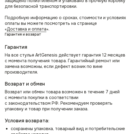
защищено полиэтиленом и упаковано в прочную коробку
красоты и современности в оформление интерьера
для безопасной транспортировки.
в стиле лофт. Может служить как дизайнерский стул
на кухню и дополнением к обеденному столу, в том числе
Подробную информацию о сроках, стоимости и условиях
для кафе и ресторанов. Организуйте удобное место для
оплаты вы можете посмотреть на странице
отдыха с помощью стула в гостиную.
«
Доставка и оплата
».
Гарантия и возврат
Как стул для спальни может стать местом для утреннего
просмотра новостей или использоваться как стул для
Гарантия
туалетного столика. Прекрасно впишется в зал или
На все стулья ArtGenesis действует гарантия 12 месяцев
прихожую как элемент декора и место ожидания.
с момента получения товара. Гарантийный ремонт или
В комнате школьника или студента создаст уютную
замена возможны, если дефект возник по вине
атмосферу для учебы и занятий, работы над проектами.
производителя.
В офисе отлично смотрится как кресло для переговорных,
приемных, а также в кабинете руководителя.
Возврат и обмен
Возврат или обмен товара возможен в течение 7 дней
с момента покупки в соответствии
с законодательством РФ. Рекомендуем проверять
упаковку и товар при получении заказа.
Условия возврата:
сохранены упаковка, товарный вид и потребительские