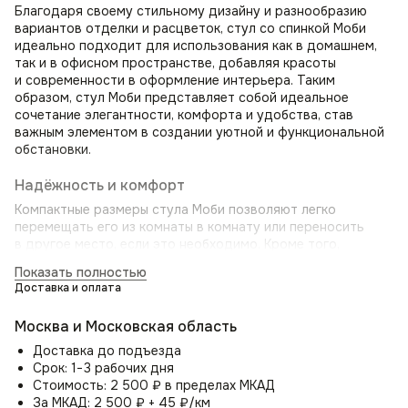
Благодаря своему стильному дизайну и разнообразию
вариантов отделки и расцветок, стул со спинкой Моби
идеально подходит для использования как в домашнем,
так и в офисном пространстве, добавляя красоты
и современности в оформление интерьера. Таким
образом, стул Моби представляет собой идеальное
сочетание элегантности, комфорта и удобства, став
важным элементом в создании уютной и функциональной
обстановки.
Надёжность и комфорт
Компактные размеры стула Моби позволяют легко
перемещать его из комнаты в комнату или переносить
в другое место, если это необходимо. Кроме того,
он легко монтируется и разбирается при необходимости.
Показать полностью
Не менее важным аспектом стула Моби является его
Доставка и оплата
эргономичный дизайн. Специально разработанная
изогнутая спинка стула обеспечивает правильное
Москва и Московская область
положение спины, а подлокотники обеспечивают
поддержку рук, снижая напряжение и усталость.
Доставка до подъезда
Срок: 1−3 рабочих дня
Цельносварной металлический каркас и прочные ножки
Стоимость: 2 500 ₽ в пределах МКАД
гарантируют долговечность и выдерживают значительные
За МКАД: 2 500 ₽ + 45 ₽/км