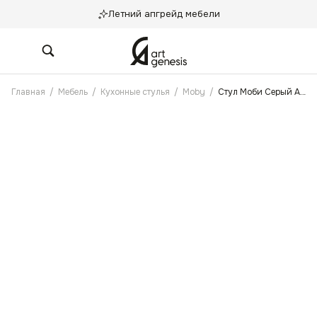
Летний апгрейд мебели
Главная
/
Мебель
/
Кухонные стулья
/
Moby
/
Стул Моби Серый Антикоготь Замшевый, Черные ножки