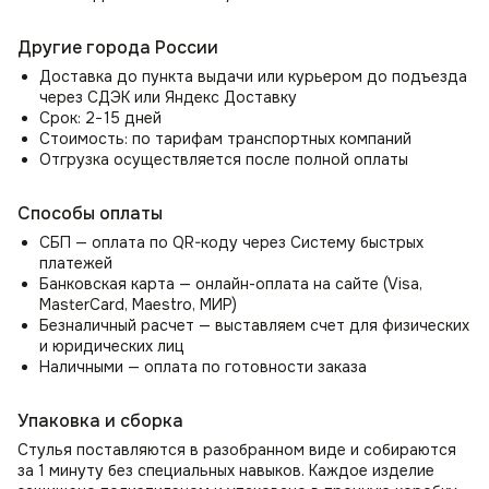
нагрузки до 150 кг. Стул со спинкой прослужит вам долгие
годы, сохраняя свой первоначальный вид и оставаясь
Другие города России
вашим любимым местом для отдыха и работы.
Доставка до пункта выдачи или курьером до подъезда
Практичность и лёгкий уход
через СДЭК или Яндекс Доставку
Срок: 2−15 дней
Специальная обработка ткани позволяет спокойно
Стоимость: по тарифам транспортных компаний
пускать домашних животных на стулья, не беспокоясь
Отгрузка осуществляется после полной оплаты
о порче обивки, т.к. ткань обладает эффектом —
антикоготь. Также ткань велюр легко моется влажной
тряпкой и не выгорает на солнце, что делает стулья
Способы оплаты
практичными и удобными в использовании. Мягкий стул
СБП — оплата по QR-коду через Систему быстрых
Моби идеально подходит для семей с детьми
платежей
и домашними животными, благодаря высокой
Банковская карта — онлайн-оплата на сайте (Visa,
износостойкости.
MasterCard, Maestro, МИР)
Безналичный расчет — выставляем счет для физических
Специальное пластиковые заглушки ножек предотвращает
и юридических лиц
царапины на полу, делая стул со спинкой Моби идеальным
Наличными — оплата по готовности заказа
выбором для любого помещения, независимо от типа
напольного покрытия.
Упаковка и сборка
Универсальное интерьерное решение
Стулья поставляются в разобранном виде и собираются
Стул Моби идеально подходит для использования как
за 1 минуту без специальных навыков. Каждое изделие
в домашнем, так и в офисном пространстве, добавляя