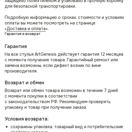
защищено полиэтиленом и упаковано в прочную коробку
красоты и современности в оформление интерьера
для безопасной транспортировки.
в стиле лофт. Может служить как дизайнерский стул
на кухню и дополнением к обеденному столу, в том числе
Подробную информацию о сроках, стоимости и условиях
для кафе и ресторанов. Организуйте удобное место для
оплаты вы можете посмотреть на странице
отдыха с помощью стула в гостиную.
«
Доставка и оплата
».
Гарантия и возврат
Как стул для спальни может стать местом для утреннего
просмотра новостей или использоваться как стул для
Гарантия
туалетного столика. Прекрасно впишется в зал или
На все стулья ArtGenesis действует гарантия 12 месяцев
прихожую как элемент декора и место ожидания.
с момента получения товара. Гарантийный ремонт или
В комнате школьника или студента создаст уютную
замена возможны, если дефект возник по вине
атмосферу для учебы и занятий, работы над проектами.
производителя.
В офисе отлично смотрится как кресло для переговорных,
приемных, а также в кабинете руководителя.
Возврат и обмен
Возврат или обмен товара возможен в течение 7 дней
с момента покупки в соответствии
с законодательством РФ. Рекомендуем проверять
упаковку и товар при получении заказа.
Условия возврата:
сохранены упаковка, товарный вид и потребительские