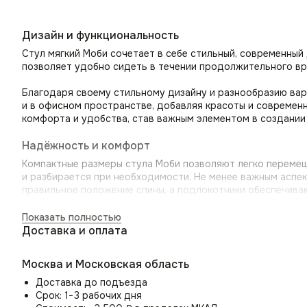
Дизайн и функциональность
Стул мягкий Моби сочетает в себе стильный, современный
позволяет удобно сидеть в течении продолжительного вр
Благодаря своему стильному дизайну и разнообразию вари
и в офисном пространстве, добавляя красоты и современн
комфорта и удобства, став важным элементом в создании
Надёжность и комфорт
Компактные размеры стула Моби позволяют легко перемеща
и разбирается при необходимости. Не менее важным аспек
правильное положение спины, а подлокотники обеспечива
Цельносварной металлический каркас и прочные ножки гар
Показать полностью
сохраняя свой первоначальный вид и оставаясь вашим лю
Доставка и оплата
Практичность и лёгкий уход
Москва и Московская область
Специальная обработка ткани позволяет спокойно пускать 
Доставка до подъезда
велюр легко моется влажной тряпкой и не выгорает на со
Срок: 1−3 рабочих дня
с детьми и домашними животными, благодаря высокой изн