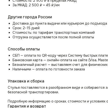
Стоимость: 2 500 ₽ в пределах МКАД
За МКАД: 2 500 ₽ + 45 ₽/км
Специальное пластиковые заглушки ножек предотвращает 
напольного покрытия.
Другие города России
Универсальное интерьерное решение
Доставка до пункта выдачи или курьером до подъезда
Стул Моби идеально подходит для использования как в до
Срок: 2−15 дней
Может служить как дизайнерский стул на кухню и дополне
Стоимость: по тарифам транспортных компаний
в гостиную.
Отгрузка осуществляется после полной оплаты
Как стул для спальни может стать местом для утреннего 
Способы оплаты
элемент декора и место ожидания. В комнате школьника и
кресло для переговорных, приемных, а также в кабинете р
СБП — оплата по QR-коду через Систему быстрых плат
Банковская карта — онлайн-оплата на сайте (Visa, Maste
Безналичный расчет — выставляем счет для физических
Наличными — оплата по готовности заказа
Упаковка и сборка
Стулья поставляются в разобранном виде и собираются з
безопасной транспортировки.
Подробную информацию о сроках, стоимости и условиях о
Гарантия и возврат