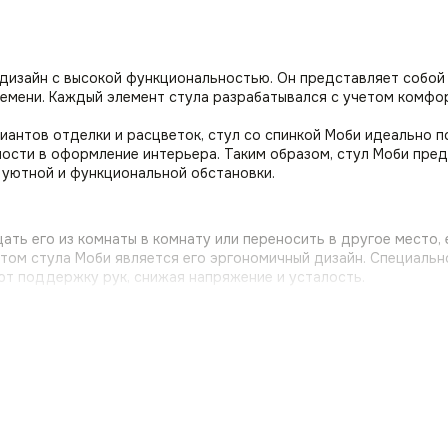
 дизайн с высокой функциональностью. Он представляет собой
емени. Каждый элемент стула разрабатывался с учетом комфо
антов отделки и расцветок, стул со спинкой Моби идеально п
ости в оформление интерьера. Таким образом, стул Моби пред
 уютной и функциональной обстановки.
ть его из комнаты в комнату или переносить в другое место, 
том стула Моби является его эргономичный дизайн. Специальн
ют поддержку рук, снижая напряжение и усталость.
антируют долговечность и выдерживают значительные нагрузки
бимым местом для отдыха и работы.
домашних животных на стулья, не беспокоясь о порче обивки, 
лнце, что делает стулья практичными и удобными в использова
осостойкости.