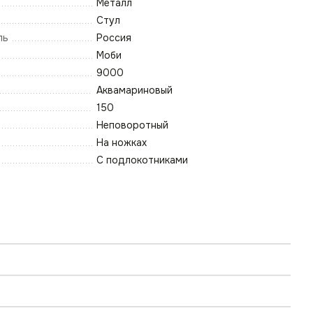
Металл
Стул
ль
Россия
Моби
9000
Аквамариновый
150
Неповоротный
На ножках
С подлокотниками