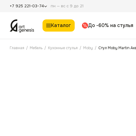
пн — вс с 9 до 21
+7 925 221-03-74
Каталог
До -60% на стулья
Главная
/
Мебель
/
Кухонные стулья
/
Moby
/
Стул Moby Martin А