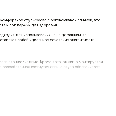
 комфортное стул-кресло с эргономичной спинкой, что
рта и поддержки для здоровья.
одходит для использования как в домашнем, так
ставляет собой идеальное сочетание элегантности,
если это необходимо. Кроме того, он легко монтируется
о разработанная изогнутая спинка стула обеспечивает
 до 150 кг. Стул со спинкой прослужит вам долгие годы,
т.к. ткань обладает эффектом — антикоготь. Также ткань
нии. Мягкий стул Моби идеально подходит для семей