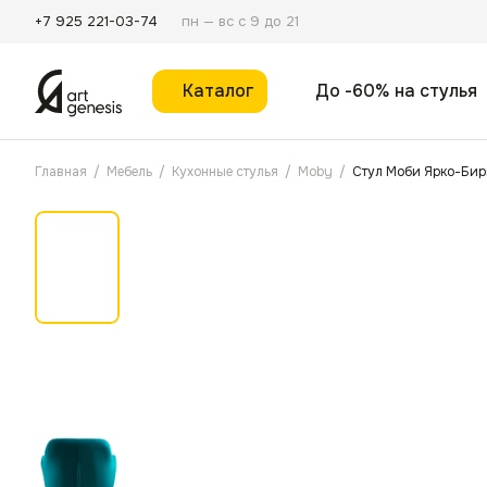
пн — вс с 9 до 21
+7 925 221-03-74
Каталог
До -60% на стулья
Главная
/
Мебель
/
Кухонные стулья
/
Moby
/
Стул Моби Ярко-Бир