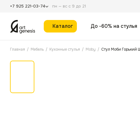
пн — вс с 9 до 21
+7 925 221-03-74
Каталог
До -60% на стулья
Главная
/
Мебель
/
Кухонные стулья
/
Moby
/
Стул Моби Горький 