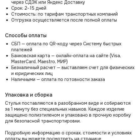
Стул на кухню
через СДЭК или Яндекс Доставку
Срок: 2−15 дней
Может быть использован как дизайнерский стул для кухни,
Стоимость: по тарифам транспортных компаний
дополняя столовую группу с обеденным столом и стать
Отгрузка осуществляется после полной оплаты
гармоничным акцентом в интерьере.
Стул в гостиную
Способы оплаты
Организуйте удобное место для отдыха и бесед
СБП — оплата по QR-коду через Систему быстрых
с помощью стула в гостиную или в прихожую как элемент
платежей
декора и место ожидания для гостей, в том числе
Банковская карта — онлайн-оплата на сайте (Visa,
в приёмной.
MasterCard, Maestro, МИР)
Безналичный расчет — выставляем счет для физических
Стул для спальни
и юридических лиц
Наличными — оплата по готовности заказа
Как стул мягкий для спальни может стать местом для
чтения, утреннего просмотра новостей или
использоваться как стул со спинкой для туалетного
Упаковка и сборка
столика.
Стулья поставляются в разобранном виде и собираются
за 1 минуту без специальных навыков. Каждое изделие
защищено полиэтиленом и упаковано в прочную коробку
для безопасной транспортировки.
Подробную информацию о сроках, стоимости и условиях
оплаты вы можете посмотреть на странице