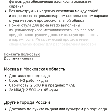
фанеры для обеспечения жесткости основания
сиденья.
Вся конструкция надежно скреплена между собой
и закреплена на цельносварном металлическом каркасе
стула методом профессиональной обивки.
Ножки стула для дома Prado выполнены
из цельносварного металлического каркаса, что
придаёт конструкции дополнительную прочность
и надёжность. Металлический профиль имеет
специальную форму для распределения весовой
нагрузки при эксплуатации стула. Каркас окрашен
матовой полимерной краской с эффектом мягкого
Показать полностью
тауча, которая не тускнеет со временем.
Доставка и оплата
Для защиты напольного покрытия стул оснащён
пластиковыми заглушками, которые надеваются
Москва и Московская область
на ножки. Они надёжно предохраняют любое половое
Доставка до подъезда
покрытие — паркет, ламинат, плитку от появления
Срок: 1−3 рабочих дня
царапин при перемещении стула.
Стоимость: 2 500 ₽ в пределах МКАД
Благодаря цельносварной конструкции и защитным
За МКАД: 2 500 ₽ + 45 ₽/км
элементам, ножки стула Prado отличаются повышенной
износостойкостью и долговечностью на протяжении
всего срока службы.
Другие города России
Доставка до пункта выдачи или курьером до подъезда