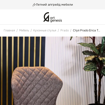
Летний апгрейд мебели
Главная
/
Мебель
/
Кухонные стулья
/
Prado
/
Стул Prado Erica Тауп Антикоготь