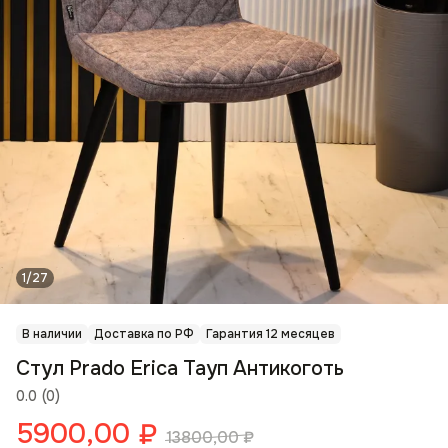
1/27
В наличии
Доставка по РФ
Гарантия 12 месяцев
Стул Prado Erica Тауп Антикоготь
0.0
(
0
)
5900,00
₽
13800,00
₽