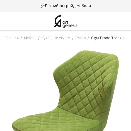
Летний апгрейд мебели
Главная
/
Мебель
/
Кухонные стулья
/
Prado
/
Стул Prado Травяной Антикоготь