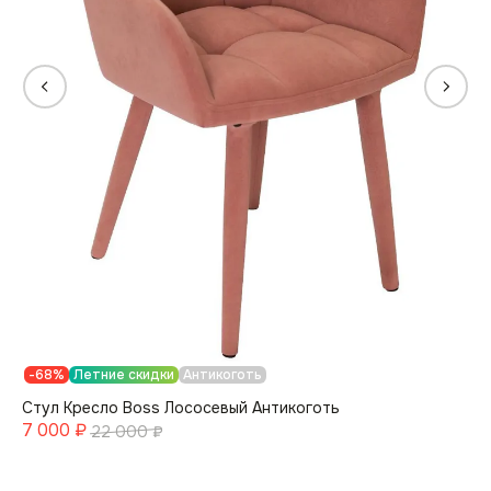
Стул в гостиную
Организуйте удобное место для отдыха и бесед
с помощью стула в гостиную или в прихожую как элемент
декора и место ожидания для гостей, в том числе
в приёмной.
Стул для спальни
Как стул мягкий для спальни может стать местом для
чтения, утреннего просмотра новостей или
использоваться как стул со спинкой для туалетного
столика.
-68%
Летние скидки
Антикоготь
Стул Кресло Boss Лососевый Антикоготь
7 000
₽
22 000
₽