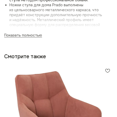
Ножки стула для дома Prado выполнены
из цельносварного металлического каркаса, что
придаёт конструкции дополнительную прочность
и надёжность. Металлический профиль имеет
специальную форму для распределения весовой
нагрузки при эксплуатации стула. Каркас окрашен
матовой полимерной краской с эффектом мягкого
Показать полностью
тауча, которая не тускнеет со временем.
Для защиты напольного покрытия стул оснащён
пластиковыми заглушками, которые надеваются
на ножки. Они надёжно предохраняют любое половое
Смотрите также
покрытие — паркет, ламинат, плитку от появления
царапин при перемещении стула.
Благодаря цельносварной конструкции и защитным
элементам, ножки стула Prado отличаются повышенной
износостойкостью и долговечностью на протяжении
всего срока службы.
Стул на кухню
Может быть использован как дизайнерский стул для кухни,
дополняя столовую группу с обеденным столом и стать
гармоничным акцентом в интерьере.