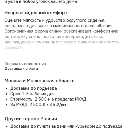
и уюта в любой уголок вашего дома.
Непревзойденный комфорт
Оцените мягкость и удобство округлого сиденья,
созданного для вашего максимального расслабления.
Эргономичная форма спинки обеспечивает комфортную
поддержку спины, позволяя вам проводить часы,
наслаждаясь чтением, просмотром фильмов или просто
отдыхом.
Уникальная конструкция
Показать полностью
Подлокотники кресла плавно переходят в спинку, образуя
Доставка и оплата
единый, обволакивающий «кокон». Визуально кажется, что
спинка словно «опирается» на этот цельный сегмент,
Москва и Московская область
добавляя креслу легкости и изящества. Эта оригинальная
деталь делает дизайн кресла «Вегас» запоминающимся
Доставка до подъезда
и привлекательным.
Срок: 1−3 рабочих дня
Стоимость: 2 500 ₽ в пределах МКАД
Вращение на 360°
За МКАД: 2 500 ₽ + 45 ₽/км
Наслаждайтесь полной свободой движений! Функция
вращения на 360 градусов делает кресло «Вегас»
Другие города России
невероятно удобным и функциональным, позволяя вам
Доставка до пункта выдачи или курьером до подъезда