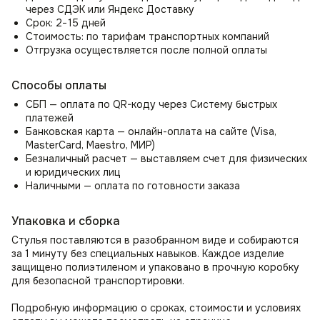
легко менять направление и общаться с окружающими.
через СДЭК или Яндекс Доставку
Срок: 2−15 дней
Премиальные материалы
Стоимость: по тарифам транспортных компаний
Обивка кресла выполнена из матового микровелюра —
Отгрузка осуществляется после полной оплаты
мягкой, бархатистой ткани с благородной фактурой. Этот
материал не подвержен эффекту «письма» (следы
Способы оплаты
от прикосновений), сохраняя безупречный вид. Благодаря
флисовой подложке, обивка приобретает дополнительную
СБП — оплата по QR-коду через Систему быстрых
мягкость и объем, делая кресло еще комфортнее.
платежей
Аккуратная прострочка на сиденье и спинке придает
Банковская карта — онлайн-оплата на сайте (Visa,
креслу структурированный вид и предотвращает
MasterCard, Maestro, МИР)
деформацию обивки.
Безналичный расчет — выставляем счет для физических
и юридических лиц
Преимущества кресла «Вегас»
Наличными — оплата по готовности заказа
Металлическое основание
Четыре наклонные ножки из металла, расходящиеся
Упаковка и сборка
от центра, обеспечивают устойчивость и современный
Стулья поставляются в разобранном виде и собираются
вид кресла.
за 1 минуту без специальных навыков. Каждое изделие
Элегантный дизайн: Идеально для современной
защищено полиэтиленом и упаковано в прочную коробку
гостиной, спальни или кабинета.
для безопасной транспортировки.
Эргономичная форма: Комфортная поддержка спины.
Уникальная конструкция: Оригинальное соединение
Подробную информацию о сроках, стоимости и условиях
подлокотников и спинки.