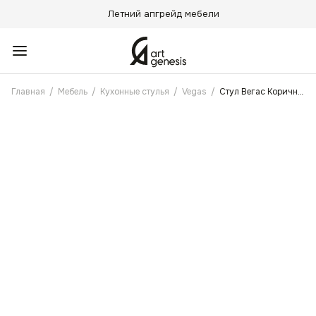
Летний апгрейд мебели
Главная
/
Мебель
/
Кухонные стулья
/
Vegas
/
Стул Вегас Коричневый с поворотным механизмом