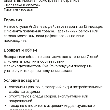
оплаты вы можете посмотреть на странице
Функция вращения на 360°: Дополнительное удобство
«
Доставка и оплата
».
и функциональность.
Гарантия и возврат
Премиальный материал: Мягкий и практичный матовый
микровелюр с флисовой подложкой.
Гарантия
Легкий уход: Устойчивость к износу и простота в уходе.
Универсальность: Подойдет для разных стилей
На все стулья ArtGenesis действует гарантия 12 месяцев
интерьера.
с момента получения товара. Гарантийный ремонт или
замена возможны, если дефект возник по вине
производителя.
Сделайте свой дом еще более стильным и уютным
с креслом «Вегас»! Закажите сейчас!
Возврат и обмен
Возврат или обмен товара возможен в течение 7 дней
с момента покупки в соответствии
с законодательством РФ. Рекомендуем проверять
упаковку и товар при получении заказа.
Условия возврата:
сохранены упаковка, товарный вид и потребительские
свойства изделия
отсутствуют следы сборки, эксплуатации или
повреждений
товар не относится к изделиям индивидуального