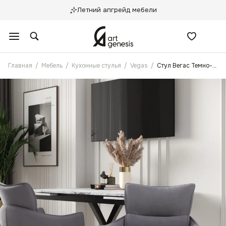
Летний апгрейд мебели
Главная
/
Мебель
/
Кухонные стулья
/
Vegas
/
Стул Вегас Темно-серый с поворотным механизмом