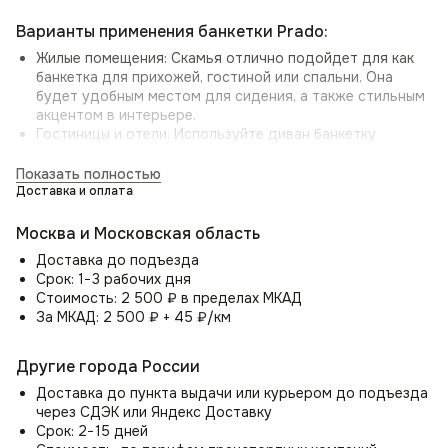
Варианты применения банкетки Prado:
Жилые помещения: Скамья отлично подойдет для как
банкетка для прихожей, гостиной или спальни. Она
будет удобным местом для сидения, а также стильным
акцентом в интерьере.
Гостиницы и отели: Используйте диван банкетку
в лобби или в зоне ожидания для создания комфортной
атмосферы для гостей.
Показать полностью
Кафе и рестораны: Идеальный вариант для
Доставка и оплата
общественных мест. Скамья Prado добавит уюта
и стиля, обеспечивая удобное размещение
Москва и Московская область
посетителей.
Доставка до подъезда
Офисы: Диван в офис отлично подойдёт для офисных
Срок: 1−3 рабочих дня
пространств, обеспечивая комфортные места для
Стоимость: 2 500 ₽ в пределах МКАД
отдыха.
За МКАД: 2 500 ₽ + 45 ₽/км
Скамья Prado — это не просто мебель, а стильный
Другие города России
аксессуар, который добавит уют и комфорт в любое
пространство, а также акцентирует внимание на вашем
Доставка до пункта выдачи или курьером до подъезда
вкусном выборе.
через СДЭК или Яндекс Доставку
Срок: 2−15 дней