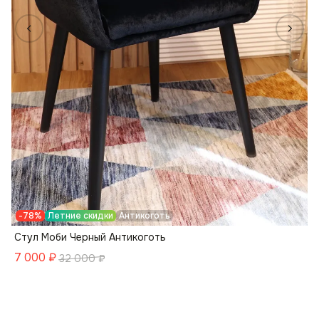
-78%
Летние скидки
Антикоготь
Стул Моби Черный Антикоготь
7 000
₽
32 000
₽