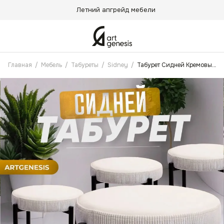
Летний апгрейд мебели
Главная
/
Мебель
/
Табуреты
/
Sidney
/
Табурет Сидней Кремовый, комплект 4 шт