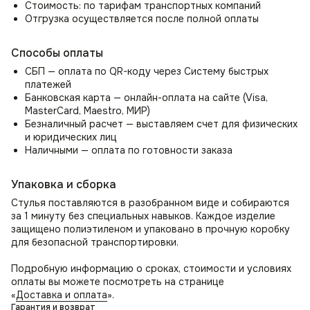
Стиль и элегантность:
Стоимость: по тарифам транспортных компаний
Широкая цветовая гамма: Выберите цвет, который
Отгрузка осуществляется после полной оплаты
идеально дополнит ваш интерьер, от классических
нейтральных оттенков до ярких акцентных цветов,
Способы оплаты
которые добавят изюминку в ваш дизайн.
Стильный дизайн: Матовая порошковая краска
СБП — оплата по QR-коду через Систему быстрых
на ножках придает табуретам современный
платежей
и изысканный вид, который прекрасно сочетается
Банковская карта — онлайн-оплата на сайте (Visa,
с различными стилями интерьера.
MasterCard, Maestro, МИР)
Простая сборка: Сборка табуретов не займет много
Безналичный расчет — выставляем счет для физических
времени и не потребует специальных инструментов.
и юридических лиц
Наличными — оплата по готовности заказа
Комплект табуретов — идеальное решение для тех, кто
ценит комфорт, удобство, функциональность и стиль!
Упаковка и сборка
С ними ваш дом станет еще уютнее и функциональнее.
Стулья поставляются в разобранном виде и собираются
за 1 минуту без специальных навыков. Каждое изделие
защищено полиэтиленом и упаковано в прочную коробку
для безопасной транспортировки.
Подробную информацию о сроках, стоимости и условиях
оплаты вы можете посмотреть на странице
«
Доставка и оплата
».
Гарантия и возврат