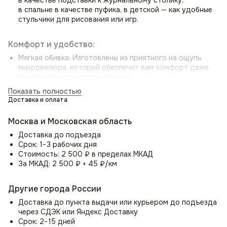
в спальне в качестве пуфика, в детской — как удобные
стульчики для рисования или игр.
Комфорт и удобство:
Мягкая обивка: Изготовлены из приятного на ощупь
микровелюра, который обеспечит вам комфорт даже
при длительном использовании.
Эргономичная высота: Табуреты спроектированы
Показать полностью
с учетом анатомических особенностей человека,
Доставка и оплата
обеспечивая удобное положение при сидении,
независимо от того, что вы делаете.
Москва и Московская область
Доставка до подъезда
Надежность и долговечность:
Срок: 1−3 рабочих дня
Прочная конструкция: Цельносварные ножки
Стоимость: 2 500 ₽ в пределах МКАД
из прочного металла выдерживают нагрузку до 120 кг,
За МКАД: 2 500 ₽ + 45 ₽/км
что гарантирует долговечность и устойчивость.
Подпятники на ножках: Защищают ваш пол от царапин
Другие города России
и скольжения, обеспечивая безопасность и комфорт
при передвижении.
Доставка до пункта выдачи или курьером до подъезда
через СДЭК или Яндекс Доставку
Срок: 2−15 дней